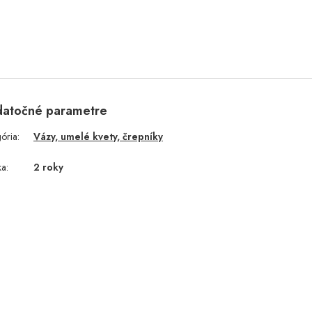
atočné parametre
gória
:
Vázy, umelé kvety, črepníky
ka
:
2 roky