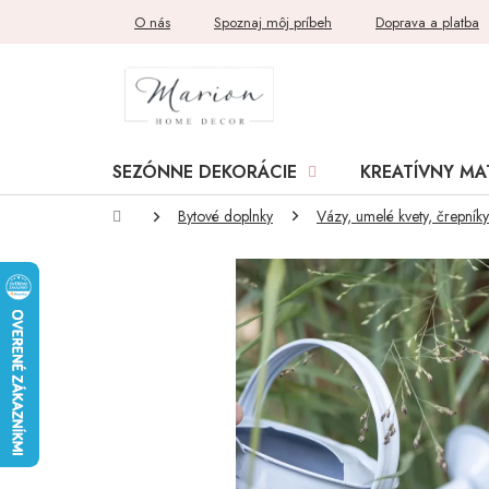
Prejsť
O nás
Spoznaj môj príbeh
Doprava a platba
na
obsah
SEZÓNNE DEKORÁCIE
KREATÍVNY MA
Domov
Bytové doplnky
Vázy, umelé kvety, črepníky