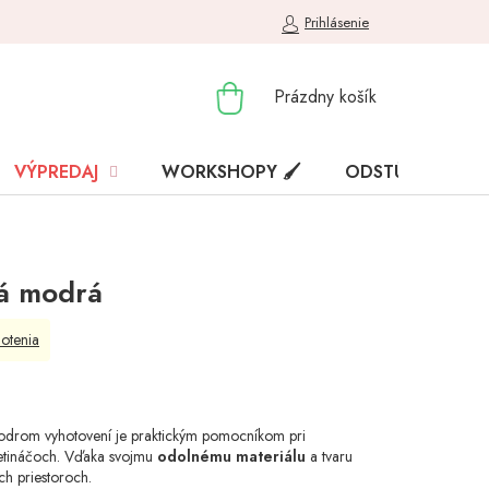
Prihlásenie
NÁKUPNÝ
Prázdny košík
KOŠÍK
VÝPREDAJ
WORKSHOPY 🖌️
ODSTÚPENIE OD
vá modrá
otenia
drom vyhotovení je praktickým pomocníkom pri
 kvetináčoch. Vďaka svojmu
odolnému materiálu
a tvaru
ch priestoroch.