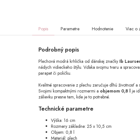
Popis
Parametre
Hodnotenie
Viac o 
Podrobný popis
Plechová modrá krhlička od dánskej značky
Ib Laurse
nádych vidieckeho štýlu. Vďaka svojmu tvaru a spracovan
parapet či poličku.
Kvalitné spracovanie z plechu zaručuje dlhú životnosť a s
Svojimi kompaktnými rozmermi a
objemom 0,8 l
je i
zálievku presne tam, kde je to potrebné.
Technické parametre
Výška: 16 cm
Rozmery základne: 25 x 10,5 cm
Objem: 0,8 l
Materiál: plech