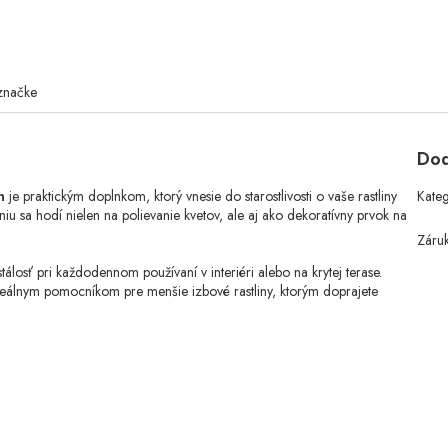
značke
Dod
n
je praktickým doplnkom, ktorý vnesie do starostlivosti o vaše rastliny
Kate
iu sa hodí nielen na polievanie kvetov, ale aj ako dekoratívny prvok na
Záru
tálosť pri každodennom používaní v interiéri alebo na krytej terase.
deálnym pomocníkom pre menšie izbové rastliny, ktorým doprajete