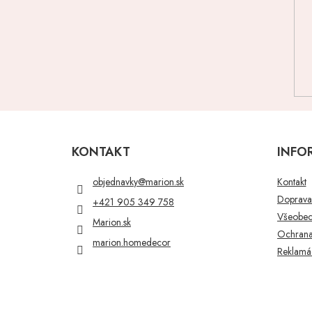
Z
á
p
KONTAKT
INFO
ä
t
objednavky
@
marion.sk
Kontakt
i
Doprava 
+421 905 349 758
e
Všeobec
Marion.sk
Ochrana
marion.homedecor
Reklamác