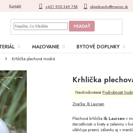
Kontakt
Blog
Moja objednávka
+421 905 349 758
objednavky@marion.sk
HĽADAŤ
TERIÁL
MAĽOVANIE
BYTOVÉ DOPLNKY
Krhlička plechová modrá
Krhlička plecho
Priemerné
Neohodnotené
Podrobnosti hodn
hodnotenie
produktu
Značka:
Ib Laursen
je
0,0
Plechová krhlička
Ib Laursen
v mo
z
starostlivosti o kvety a zeleninu v
5
uľahčuje presnú zálievku aj v menší
hviezdičiek.