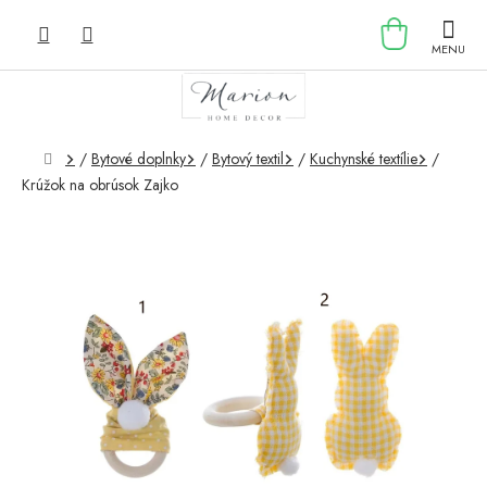
Prejsť
NÁKU
na
obsah
KOŠÍK
Domov
/
Bytové doplnky
/
Bytový textil
/
Kuchynské textílie
/
Krúžok na obrúsok Zajko