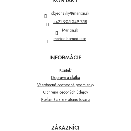
KONTAKT
ä
t
objednavky
@
marion.sk
i
+421 905 349 758
e
Marion.sk
marion.homedecor
INFORMÁCIE
Kontakt
Doprava a platba
Všeobecné obchodné podmienky
Ochrana osobných údajov
Reklamácia a vrátenie tovaru
ZÁKAZNÍCI