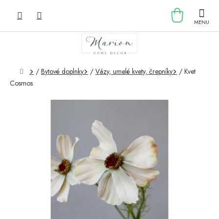
Prejsť
NÁKU
na
obsah
KOŠÍK
Domov
/
Bytové doplnky
/
Vázy, umelé kvety, črepníky
/
Kvet
Cosmos