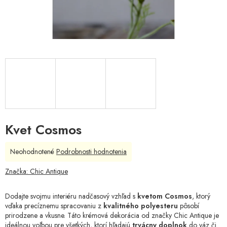
Kvet Cosmos
Priemerné
Neohodnotené
Podrobnosti hodnotenia
hodnotenie
produktu
Značka:
Chic Antique
je
0,0
Dodajte svojmu interiéru nadčasový vzhľad s
kvetom Cosmos
, ktorý
z
vďaka precíznemu spracovaniu z
kvalitného polyesteru
pôsobí
5
prirodzene a vkusne. Táto krémová dekorácia od značky Chic Antique je
hviezdičiek.
ideálnou voľbou pre všetkých, ktorí hľadajú
trvácny doplnok
do váz či