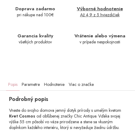
Doprava zadarmo
Výborné hodnotenie
pri nákupe nad 100€
Až 4,9 z 5 hviezdičiek
Garancia kvality
Vrátenie alebo výmena
všetkých produktov
v prípade nespokojnosti
Popis
Parametre
Hodnotenie
Viac o značke
Podrobný popis
Vneste do svojho domova jemný dotyk prírody s umelým kvetom
Kvet Cosmos
od obľúbenej značky Chic Antique. Vďaka svojej
výške 55 cm pôsobí vo váze prirodzene a stane sa vkusným
doplnkom každého interiéru, ktorý si nevyžaduje žiadnu údržbu.