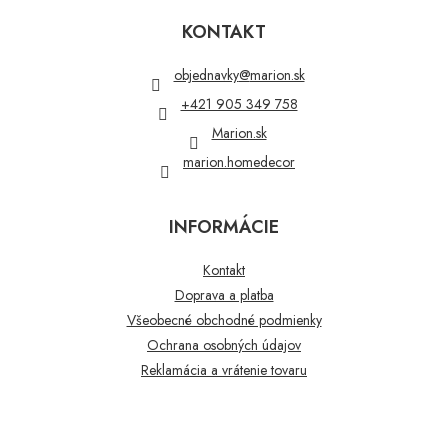
á
p
KONTAKT
ä
t
objednavky
@
marion.sk
i
+421 905 349 758
e
Marion.sk
marion.homedecor
INFORMÁCIE
Kontakt
Doprava a platba
Všeobecné obchodné podmienky
Ochrana osobných údajov
Reklamácia a vrátenie tovaru