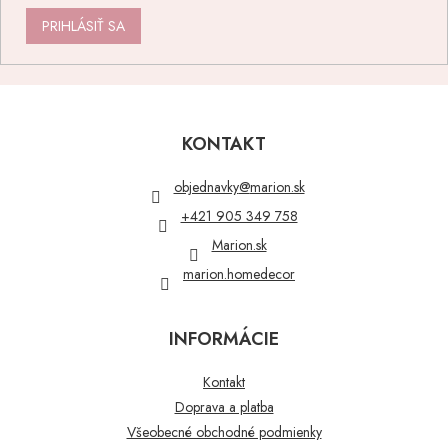
PRIHLÁSIŤ SA
Z
á
p
KONTAKT
ä
t
objednavky
@
marion.sk
i
+421 905 349 758
e
Marion.sk
marion.homedecor
INFORMÁCIE
Kontakt
Doprava a platba
Všeobecné obchodné podmienky