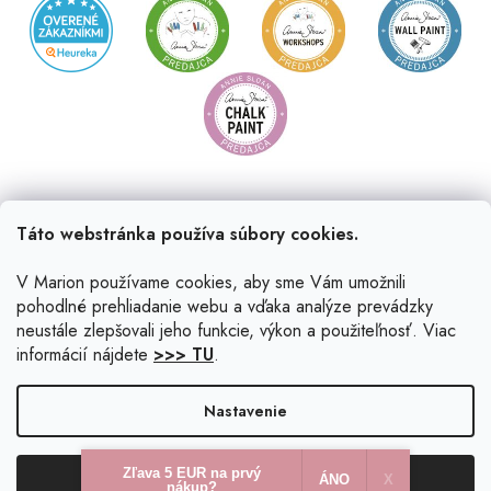
Táto webstránka používa súbory cookies.
V Marion používame cookies, aby sme Vám umožnili
pohodlné prehliadanie webu a vďaka analýze prevádzky
neustále zlepšovali jeho funkcie, výkon a použiteľnosť. Viac
informácií nájdete
>>> TU
.
Vytvoril Shoptet
|
Upravil Balkys
Nastavenie
Copyright 2026
Marion.sk
. Všetky práva vyhradené.
Upraviť
Zľava 5 EUR na prvý
Odmietnuť
Súhlasím
nastavenie cookies
ÁNO
X​
nákup?