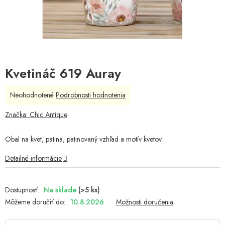
Kvetináč 619 Auray
Priemerné
Neohodnotené
Podrobnosti hodnotenia
hodnotenie
produktu
Značka:
Chic Antique
je
0,0
Obal na kvet, patina, patinovaný vzhľad a motív kvetov.
z
5
Detailné informácie
hviezdičiek.
Na sklade
(>5 ks)
Môžeme doručiť do:
10.8.2026
Možnosti doručenia