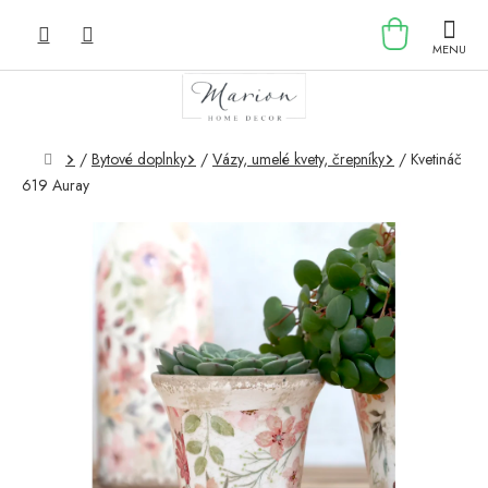
Prejsť
NÁKU
na
obsah
KOŠÍK
Domov
/
Bytové doplnky
/
Vázy, umelé kvety, črepníky
/
Kvetináč
619 Auray