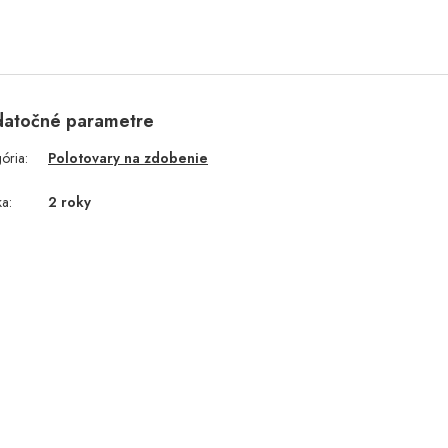
atočné parametre
gória
:
Polotovary na zdobenie
ka
:
2 roky