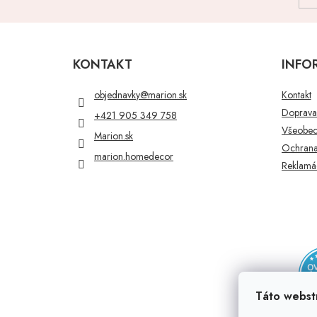
Z
á
p
KONTAKT
INFO
ä
t
objednavky
@
marion.sk
Kontakt
i
Doprava 
+421 905 349 758
e
Všeobec
Marion.sk
Ochrana
marion.homedecor
Reklamác
Táto webst