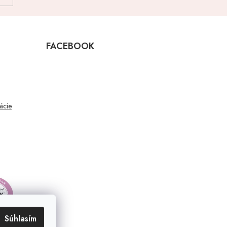
FACEBOOK
mácie
Súhlasím