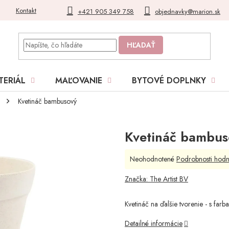
Kontakt
Blog
Moja objednávka
+421 905 349 758
objednavky@marion.sk
HĽADAŤ
TERIÁL
MAĽOVANIE
BYTOVÉ DOPLNKY
Kvetináč bambusový
Kvetináč bambus
Priemerné
Neohodnotené
Podrobnosti hodn
hodnotenie
produktu
Značka:
The Artist BV
je
0,0
Kvetináč na ďalšie tvorenie - s far
z
5
Detailné informácie
hviezdičiek.