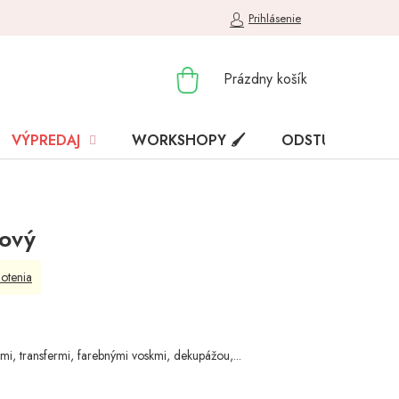
Prihlásenie
NÁKUPNÝ
Prázdny košík
KOŠÍK
VÝPREDAJ
WORKSHOPY 🖌️
ODSTÚPENIE OD
ový
otenia
bami, transfermi, farebnými voskmi, dekupážou,...