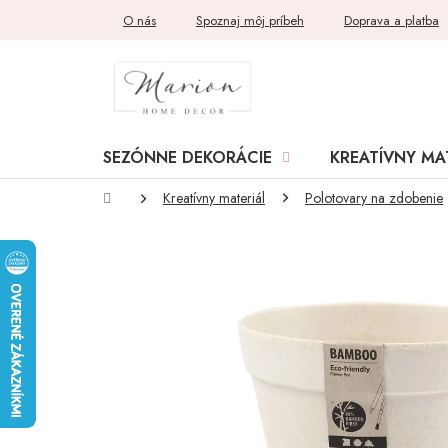
Prejsť
O nás
Spoznaj môj príbeh
Doprava a platba
na
obsah
SEZÓNNE DEKORÁCIE
KREATÍVNY MA
Domov
Kreatívny materiál
Polotovary na zdobenie