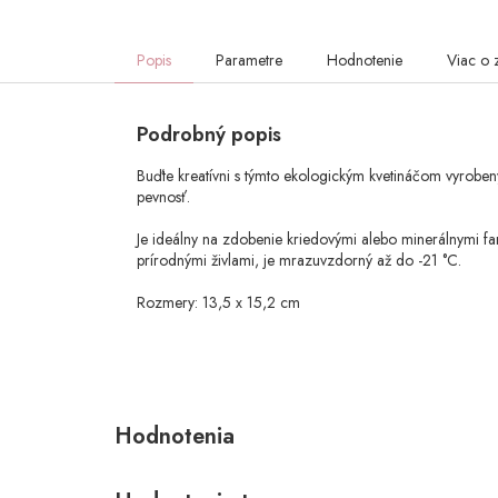
Popis
Parametre
Hodnotenie
Viac o 
Podrobný popis
Buďte kreatívni s týmto ekologickým kvetináčom vyrob
pevnosť.
Je ideálny na zdobenie kriedovými alebo minerálnymi farba
prírodnými živlami, je mrazuvzdorný až do -21 °C.
Rozmery: 13,5 x 15,2 cm