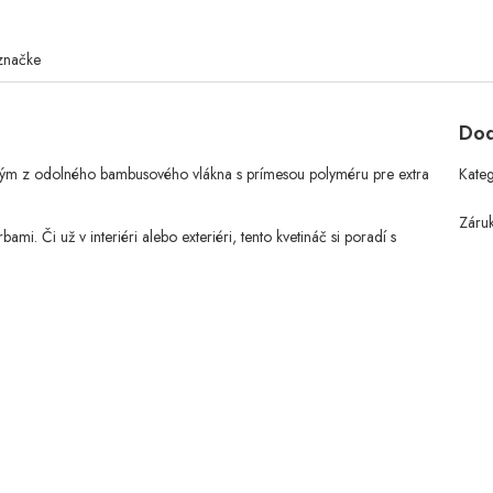
značke
Dod
eným z odolného bambusového vlákna s prímesou polyméru pre extra
Kate
Záru
mi. Či už v interiéri alebo exteriéri, tento kvetináč si poradí s