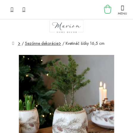
Prejsť
NÁKU
na
obsah
KOŠÍK
Domov
/
Sezónne dekorácie
/
Kvetináč šišky 16,5 cm