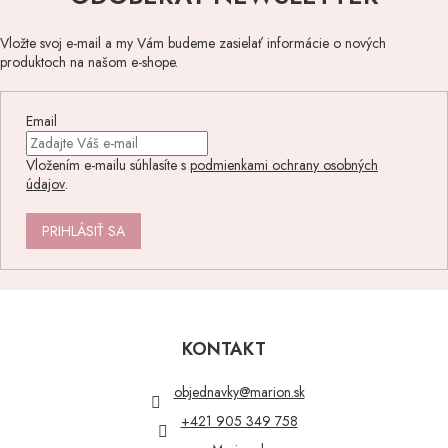
Vložte svoj e-mail a my Vám budeme zasielať informácie o nových
produktoch na našom e-shope.
Email
Vložením e-mailu súhlasíte s
podmienkami ochrany osobných
údajov
.
PRIHLÁSIŤ SA
Z
á
p
KONTAKT
ä
t
objednavky
@
marion.sk
i
+421 905 349 758
e