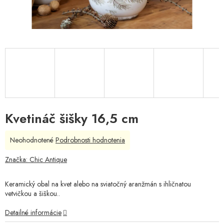
Kvetináč šišky 16,5 cm
Priemerné
Neohodnotené
Podrobnosti hodnotenia
hodnotenie
produktu
Značka:
Chic Antique
je
0,0
Keramický obal na kvet alebo na sviatočný aranžmán s ihličnatou
z
vetvičkou a šiškou..
5
hviezdičiek.
Detailné informácie