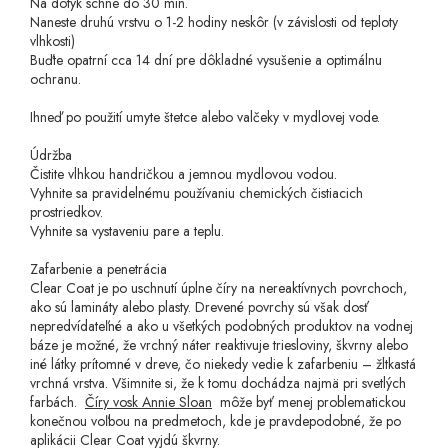
Na dotyk schne do 30 min.
Naneste druhú vrstvu o 1-2 hodiny neskôr (v závislosti od teploty
vlhkosti)
Buďte opatrní cca 14 dní pre dôkladné vysušenie a optimálnu
ochranu.
Ihneď po použití umyte štetce alebo valčeky v mydlovej vode.
Údržba
Čistite vlhkou handričkou a jemnou mydlovou vodou.
Vyhnite sa pravidelnému používaniu chemických čistiacich
prostriedkov.
Vyhnite sa vystaveniu pare a teplu.
Zafarbenie a penetrácia
Clear Coat je po uschnutí úplne číry na nereaktívnych povrchoch,
ako sú lamináty alebo plasty. Drevené povrchy sú však dosť
nepredvídateľné a ako u všetkých podobných produktov na vodnej
báze je možné, že vrchný náter reaktivuje triesloviny, škvrny alebo
iné látky prítomné v dreve, čo niekedy vedie k zafarbeniu – žltkastá
vrchná vrstva. Všimnite si, že k tomu dochádza najmä pri svetlých
farbách.
Číry vosk Annie Sloan
môže byť menej problematickou
konečnou voľbou na predmetoch, kde je pravdepodobné, že po
aplikácii Clear Coat vyjdú škvrny.