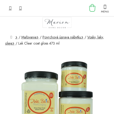
Prejsť
NÁKU
na
obsah
KOŠÍK
Domov
/
Maľovanie
/
Povrchová úprava nábytku
/
Vosky, laky,
oleje
/
Lak Clear coat gloss 473 ml