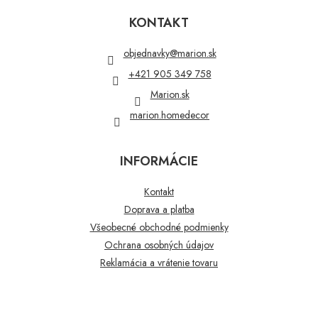
á
p
KONTAKT
ä
t
objednavky
@
marion.sk
i
+421 905 349 758
e
Marion.sk
marion.homedecor
INFORMÁCIE
Kontakt
Doprava a platba
Všeobecné obchodné podmienky
Ochrana osobných údajov
Reklamácia a vrátenie tovaru