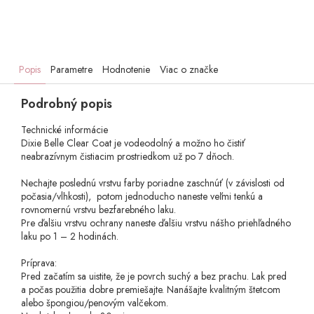
Popis
Parametre
Hodnotenie
Viac o značke
Podrobný popis
Technické informácie
Dixie Belle Clear Coat je vodeodolný a možno ho čistiť
neabrazívnym čistiacim prostriedkom už po 7 dňoch.
Nechajte poslednú vrstvu farby poriadne zaschnúť (v závislosti od
počasia/vlhkosti), potom jednoducho naneste veľmi tenkú a
rovnomernú vrstvu bezfarebného laku.
Pre ďalšiu vrstvu ochrany naneste ďalšiu vrstvu nášho priehľadného
laku po 1 – 2 hodinách.
Príprava:
Pred začatím sa uistite, že je povrch suchý a bez prachu. Lak pred
a počas použitia dobre premiešajte. Nanášajte kvalitným štetcom
alebo špongiou/penovým valčekom.