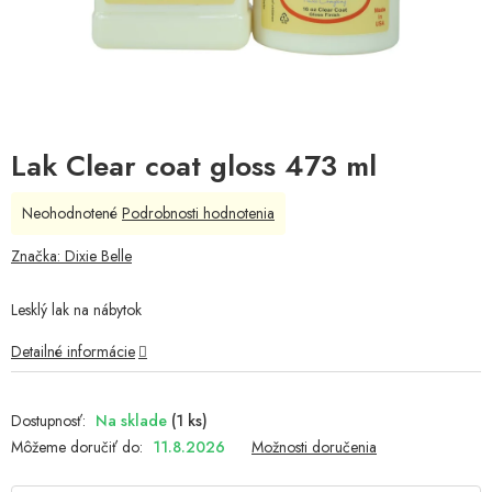
Lak Clear coat gloss 473 ml
Priemerné
Neohodnotené
Podrobnosti hodnotenia
hodnotenie
produktu
Značka:
Dixie Belle
je
0,0
Lesklý lak na nábytok
z
5
Detailné informácie
hviezdičiek.
Na sklade
(1 ks)
Môžeme doručiť do:
11.8.2026
Možnosti doručenia