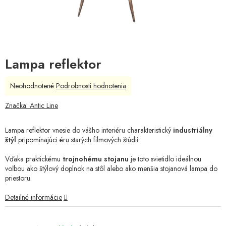
Lampa reflektor
Priemerné
Neohodnotené
Podrobnosti hodnotenia
hodnotenie
produktu
Značka:
Antic Line
je
0,0
Lampa reflektor vnesie do vášho interiéru charakteristický
industriálny
z
štýl
pripomínajúci éru starých filmových štúdií.
5
hviezdičiek.
Vďaka praktickému
trojnohému stojanu
je toto svietidlo ideálnou
voľbou ako štýlový doplnok na stôl alebo ako menšia stojanová lampa do
priestoru.
Detailné informácie