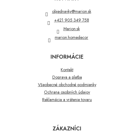
ä
t
objednavky
@
marion.sk
i
+421 905 349 758
e
Marion.sk
marion.homedecor
INFORMÁCIE
Kontakt
Doprava a platba
Všeobecné obchodné podmienky
Ochrana osobných údajov
Reklamácia a vrátenie tovaru
ZÁKAZNÍCI