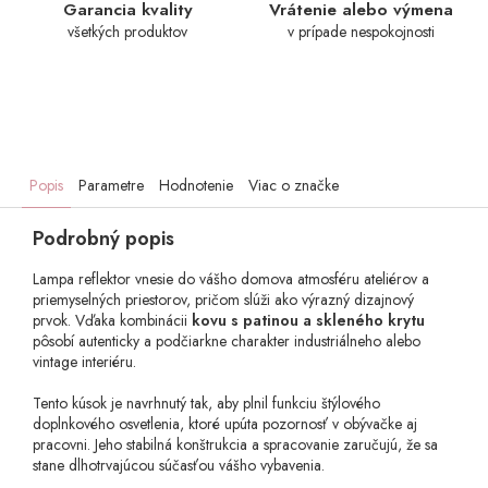
Garancia kvality
Vrátenie alebo výmena
všetkých produktov
v prípade nespokojnosti
Popis
Parametre
Hodnotenie
Viac o značke
Podrobný popis
Lampa reflektor vnesie do vášho domova atmosféru ateliérov a
priemyselných priestorov, pričom slúži ako výrazný dizajnový
prvok. Vďaka kombinácii
kovu s patinou a skleného krytu
pôsobí autenticky a podčiarkne charakter industriálneho alebo
vintage interiéru.
Tento kúsok je navrhnutý tak, aby plnil funkciu štýlového
doplnkového osvetlenia, ktoré upúta pozornosť v obývačke aj
pracovni. Jeho stabilná konštrukcia a spracovanie zaručujú, že sa
stane dlhotrvajúcou súčasťou vášho vybavenia.