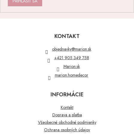
PRIHLÁSIŤ SA
Z
á
p
KONTAKT
ä
t
objednavky
@
marion.sk
i
+421 905 349 758
e
Marion.sk
marion.homedecor
INFORMÁCIE
Kontakt
Doprava a platba
Všeobecné obchodné podmienky
Ochrana osobných údajov