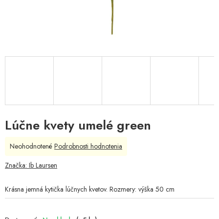
Lúčne kvety umelé green
Priemerné
Neohodnotené
Podrobnosti hodnotenia
hodnotenie
produktu
Značka:
Ib Laursen
je
0,0
Krásna jemná kytička lúčnych kvetov. Rozmery: výška 50 cm
z
5
hviezdičiek.