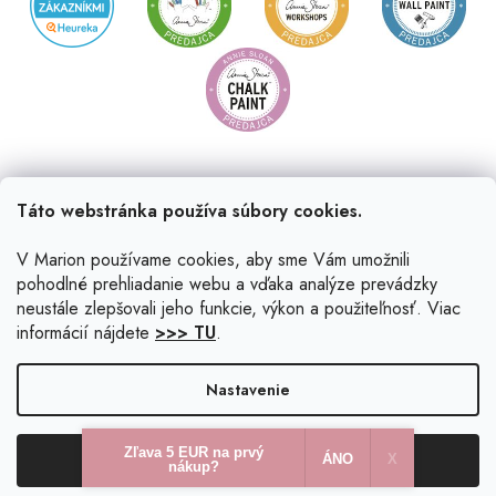
Táto webstránka používa súbory cookies.
V Marion používame cookies, aby sme Vám umožnili
pohodlné prehliadanie webu a vďaka analýze prevádzky
neustále zlepšovali jeho funkcie, výkon a použiteľnosť. Viac
informácií nájdete
>>> TU
.
Vytvoril Shoptet
|
Upravil Balkys
Nastavenie
Copyright 2026
Marion.sk
. Všetky práva vyhradené.
Upraviť
Zľava 5 EUR na prvý
Odmietnuť
Súhlasím
nastavenie cookies
ÁNO
X​
nákup?