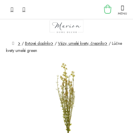
Prejsť
NÁKU
na
obsah
KOŠÍK
Domov
/
Bytové doplnky
/
Vázy, umelé kvety, črepníky
/
Lúčne
kvety umelé green