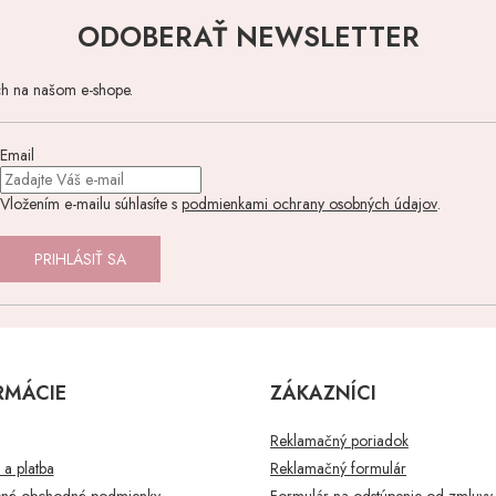
ODOBERAŤ NEWSLETTER
ch na našom e-shope.
Email
Vložením e-mailu súhlasíte s
podmienkami ochrany osobných údajov
.
PRIHLÁSIŤ SA
RMÁCIE
ZÁKAZNÍCI
Reklamačný poriadok
a platba
Reklamačný formulár