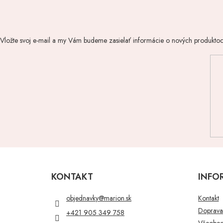
Vložte svoj e-mail a my Vám budeme zasielať informácie o nových produkto
Z
á
p
KONTAKT
INFO
ä
t
objednavky
@
marion.sk
Kontakt
i
Doprava 
+421 905 349 758
e