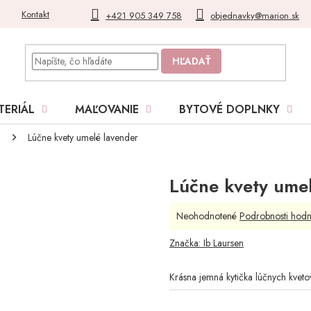
Kontakt
Blog
Moja objednávka
+421 905 349 758
objednavky@marion.sk
HĽADAŤ
TERIÁL
MAĽOVANIE
BYTOVÉ DOPLNKY
Lúčne kvety umelé lavender
Lúčne kvety ume
Priemerné
Neohodnotené
Podrobnosti hodn
hodnotenie
produktu
Značka:
Ib Laursen
je
0,0
Krásna jemná kytička lúčnych kvet
z
5
hviezdičiek.