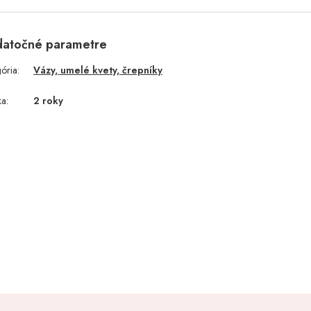
atočné parametre
gória
:
Vázy, umelé kvety, črepníky
ka
:
2 roky