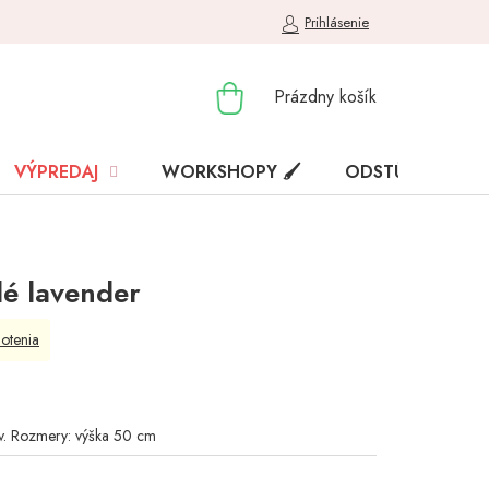
Prihlásenie
NÁKUPNÝ
Prázdny košík
KOŠÍK
VÝPREDAJ
WORKSHOPY 🖌️
ODSTÚPENIE OD
lé lavender
otenia
ov. Rozmery: výška 50 cm