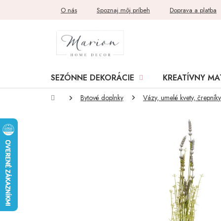
Prejsť
O nás
Spoznaj môj príbeh
Doprava a platba
na
obsah
SEZÓNNE DEKORÁCIE
KREATÍVNY MA
Domov
Bytové doplnky
Vázy, umelé kvety, črepníky