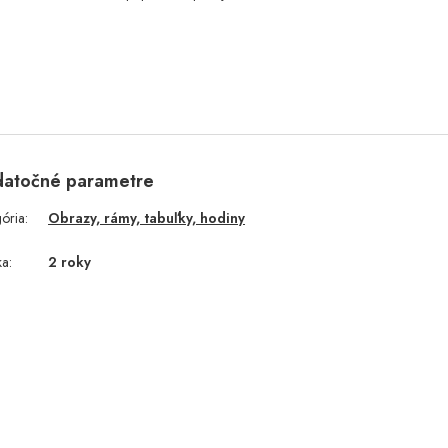
atočné parametre
gória
:
Obrazy, rámy, tabuľky, hodiny
ka
:
2 roky