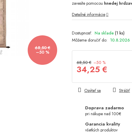
zavesíte pomocou
hnedej hrdzav
hviezdičiek.
Detailné informácie
Na sklade
(1 ks)
Môžeme doručiť do:
10.8.2026
68,50 €
–50 %
68,50 €
–50 %
34,25 €
Jednotková
cena:
Opýtať sa
Strážiť
Doprava zadarmo
pri nákupe nad 100€
Garancia kvality
všetkých produktov