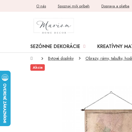
Prejsť
O nás
Spoznaj môj príbeh
Doprava a platba
na
obsah
SEZÓNNE DEKORÁCIE
KREATÍVNY MA
Domov
Bytové doplnky
Obrazy, rámy, tabuľky, hod
Akcia