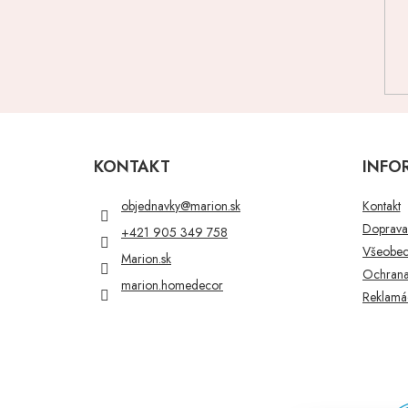
Z
á
p
KONTAKT
INFO
ä
t
objednavky
@
marion.sk
Kontakt
i
Doprava 
+421 905 349 758
e
Všeobec
Marion.sk
Ochrana
marion.homedecor
Reklamác