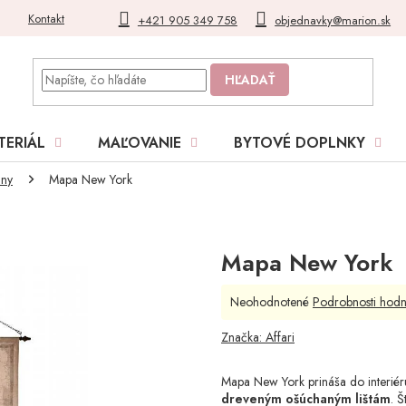
Kontakt
Blog
Moja objednávka
+421 905 349 758
objednavky@marion.sk
HĽADAŤ
TERIÁL
MAĽOVANIE
BYTOVÉ DOPLNKY
iny
Mapa New York
Mapa New York
Priemerné
Neohodnotené
Podrobnosti hodn
hodnotenie
produktu
Značka:
Affari
je
0,0
Mapa New York prináša do interiér
z
dreveným ošúchaným lištám
. 
5