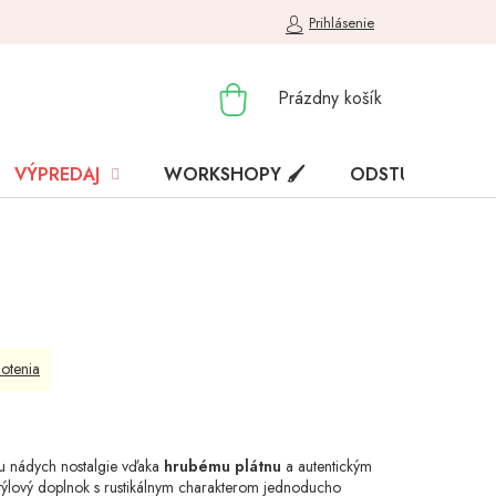
Prihlásenie
NÁKUPNÝ
Prázdny košík
KOŠÍK
VÝPREDAJ
WORKSHOPY 🖌️
ODSTÚPENIE OD
otenia
u nádych nostalgie vďaka
hrubému plátnu
a autentickým
Štýlový doplnok s rustikálnym charakterom jednoducho