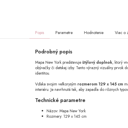
Popis
Parametre
Hodnotenie
Viac o 
Podrobný popis
Mapa New York predstavuje
štýlový doplnok
, ktorý v
obývačky či detskej izby. Tento výrazný vizuálny prvok
identitou.
Vďaka svojim veľkorysým
rozmerom 129 x 145 cm
ma
interiéru. Je navrhnutá tak, aby zapadla do rôznych ty
Technické parametre
Názov: Mapa New York
Rozmery: 129 x 145 cm