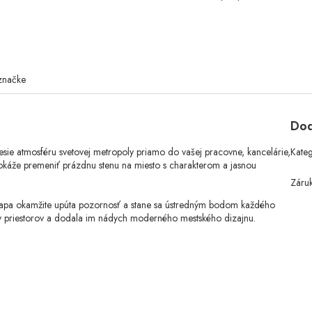
značke
Dod
nesie atmosféru svetovej metropoly priamo do vašej pracovne, kancelárie,
Kate
 dokáže premeniť prázdnu stenu na miesto s charakterom a jasnou
Záru
pa okamžite upúta pozornosť a stane sa ústredným bodom každého
pov priestorov a dodala im nádych moderného mestského dizajnu.