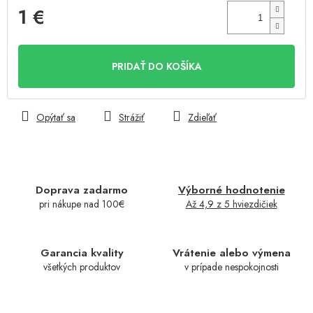
1 €
Jednotková
cena:
PRIDAŤ DO KOŠÍKA
Opýtať sa
Strážiť
Zdieľať
Doprava zadarmo
Výborné hodnotenie
pri nákupe nad 100€
Až 4,9 z 5 hviezdičiek
Garancia kvality
Vrátenie alebo výmena
všetkých produktov
v prípade nespokojnosti