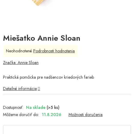
Miešatko Annie Sloan
Priemerné
Neohodnotené
Podrobnosti hodnotenia
hodnotenie
produktu
Značka:
Annie Sloan
je
0,0
Praktická pomôcka pre nadšencov kriedových farieb
z
5
Detailné informácie
hviezdičiek.
Na sklade
(>5 ks)
Môžeme doručiť do:
11.8.2026
Možnosti doručenia