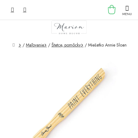
Prejsť
NÁKU
na
obsah
KOŠÍK
Domov
/
Maľovanie
/
Štetce, pomôcky
/
Miešatko Annie Sloan