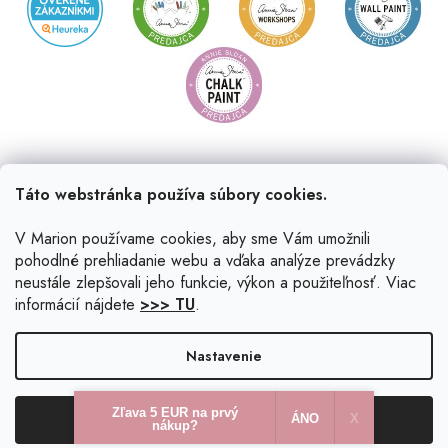
Táto webstránka používa súbory cookies.
V Marion používame cookies, aby sme Vám umožnili
pohodlné prehliadanie webu a vďaka analýze prevádzky
neustále zlepšovali jeho funkcie, výkon a použiteľnosť. Viac
informácií nájdete
>>> TU
.
Vytvoril Shoptet
|
Upravil Balkys
Nastavenie
Copyright 2026
Marion.sk
. Všetky práva vyhradené.
Upraviť
Zľava 5 EUR na prvý
Odmietnuť
Súhlasím
nastavenie cookies
ÁNO
X​
nákup?