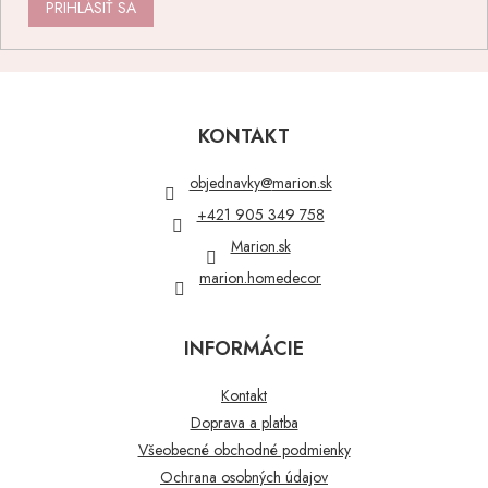
PRIHLÁSIŤ SA
Z
á
p
KONTAKT
ä
t
objednavky
@
marion.sk
i
+421 905 349 758
e
Marion.sk
marion.homedecor
INFORMÁCIE
Kontakt
Doprava a platba
Všeobecné obchodné podmienky
Ochrana osobných údajov