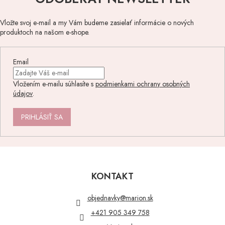
Vložte svoj e-mail a my Vám budeme zasielať informácie o nových
produktoch na našom e-shope.
Email
Vložením e-mailu súhlasíte s
podmienkami ochrany osobných
údajov
.
PRIHLÁSIŤ SA
Z
á
p
KONTAKT
ä
t
objednavky
@
marion.sk
i
+421 905 349 758
e