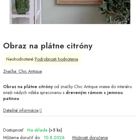
Obraz na plátne citróny
Priemerné
Neohodnotené
Podrobnosti hodnotenia
hodnotenie
produktu
Značka:
Chic Antique
je
0,0
Obraz na plátne citróny
od značky Chic Antique vnesie do interiéru
z
svieži nádych vďaka spracovaniu s
dreveným rámom s jemnou
5
patinou
.
hviezdičiek.
Detailné informácie
Na sklade
(>5 ks)
Môžeme doručiť do:
10.8.2026
Možnosti doručenia