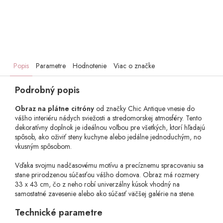
Popis
Parametre
Hodnotenie
Viac o značke
Podrobný popis
Obraz na plátne citróny
od značky Chic Antique vnesie do
vášho interiéru nádych sviežosti a stredomorskej atmosféry. Tento
dekoratívny doplnok je ideálnou voľbou pre všetkých, ktorí hľadajú
spôsob, ako oživiť steny kuchyne alebo jedálne jednoduchým, no
vkusným spôsobom.
Vďaka svojmu nadčasovému motívu a precíznemu spracovaniu sa
stane prirodzenou súčasťou vášho domova. Obraz má rozmery
33 x 43 cm, čo z neho robí univerzálny kúsok vhodný na
samostatné zavesenie alebo ako súčasť väčšej galérie na stene.
Technické parametre