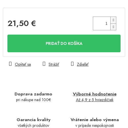
21,50 €
Jednotková
cena:
PRIDAŤ DO KOŠÍKA
Opýtať sa
Strážiť
Zdieľať
Doprava zadarmo
Výborné hodnotenie
pri nákupe nad 100€
Až 4,9 z 5 hviezdičiek
Garancia kvality
Vrátenie alebo výmena
všetkých produktov
v prípade nespokojnosti