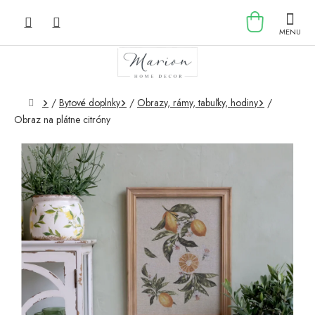
Prejsť
NÁKU
na
obsah
KOŠÍK
Domov
/
Bytové doplnky
/
Obrazy, rámy, tabuľky, hodiny
/
Obraz na plátne citróny