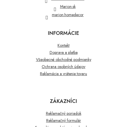
e
Marion.sk
marion.homedecor
INFORMÁCIE
Kontakt
Doprava a platba
Všeobecné obchodné podmienky
Ochrana osobných údajov
Reklamácia a vrátenie tovaru
ZÁKAZNÍCI
Reklamačný poriadok
Reklamačný formulár