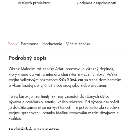
všetkých produktov
v prípade nespokojnosti
Popis
Parametre
Hodnotenie
Viac o značke
Podrobný popis
Obraz Malcolm od značky Affari predstavuje výrazný doplnok,
ktorý vnesie do vášho interiéru charakter a vizuálnu hĺbku. Vďaka
svojim veľkorysým rozmerom
90x90x4 cm
sa stane dominantným
prvkom každej steny, či už v obývacej izbe alebo predsieni.
Tento kúsok je navrhnutý tak, aby zapadol do rôznych štýlov
bývania a podčiarkol estetiku vášho priestoru. Pri výbere dekorácií
je dôležité zamerať sa na vyváženosť – a práve tento obraz vďaka
svojmu spracovaniu ponúka ideálnu rovnováhu medzi dizajnom a
kvalitou.
technické parametre