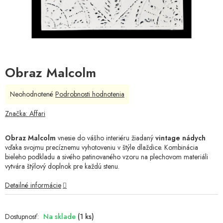
Obraz Malcolm
Priemerné
Neohodnotené
Podrobnosti hodnotenia
hodnotenie
produktu
Značka:
Affari
je
0,0
Obraz Malcolm
vnesie do vášho interiéru žiadaný
vintage nádych
z
vďaka svojmu precíznemu vyhotoveniu v štýle dlaždice. Kombinácia
5
bieleho podkladu a sivého patinovaného vzoru na plechovom materiáli
hviezdičiek.
vytvára štýlový doplnok pre každú stenu.
Detailné informácie
Na sklade
(1 ks)