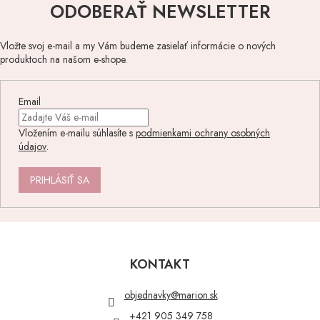
ODOBERAŤ NEWSLETTER
Vložte svoj e-mail a my Vám budeme zasielať informácie o nových
produktoch na našom e-shope.
Email
Vložením e-mailu súhlasíte s
podmienkami ochrany osobných
údajov
.
PRIHLÁSIŤ SA
Z
á
p
KONTAKT
ä
t
objednavky
@
marion.sk
i
+421 905 349 758