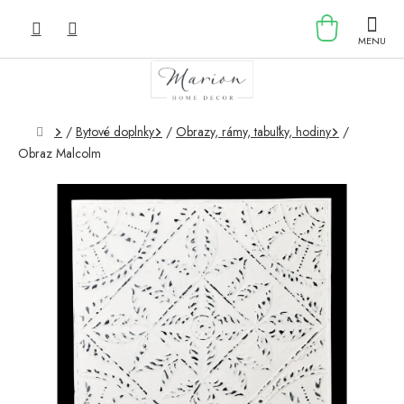
Prejsť
NÁKU
na
obsah
KOŠÍK
Domov
/
Bytové doplnky
/
Obrazy, rámy, tabuľky, hodiny
/
Obraz Malcolm