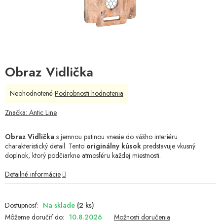
Obraz Vidlička
Priemerné
Neohodnotené
Podrobnosti hodnotenia
hodnotenie
produktu
Značka:
Antic Line
je
0,0
Obraz Vidlička
s jemnou patinou vnesie do vášho interiéru
z
charakteristický detail. Tento
originálny kúsok
predstavuje vkusný
5
doplnok, ktorý podčiarkne atmosféru každej miestnosti.
hviezdičiek.
Detailné informácie
Na sklade
(2 ks)
Môžeme doručiť do:
10.8.2026
Možnosti doručenia