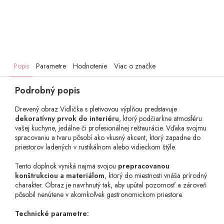
Popis
Parametre
Hodnotenie
Viac o značke
Podrobný popis
Drevený obraz Vidlička s pletivovou výplňou predstavuje
dekoratívny prvok do interiéru
, ktorý podčiarkne atmosféru
vašej kuchyne, jedálne či profesionálnej reštaurácie. Vďaka svojmu
spracovaniu a tvaru pôsobí ako vkusný akcent, ktorý zapadne do
priestorov ladených v rustikálnom alebo vidieckom štýle.
Tento doplnok vyniká najmä svojou
prepracovanou
konštrukciou a materiálom
, ktorý do miestnosti vnáša prírodný
charakter. Obraz je navrhnutý tak, aby upútal pozornosť a zároveň
pôsobil nenútene v akomkoľvek gastronomickom priestore.
Technické parametre: