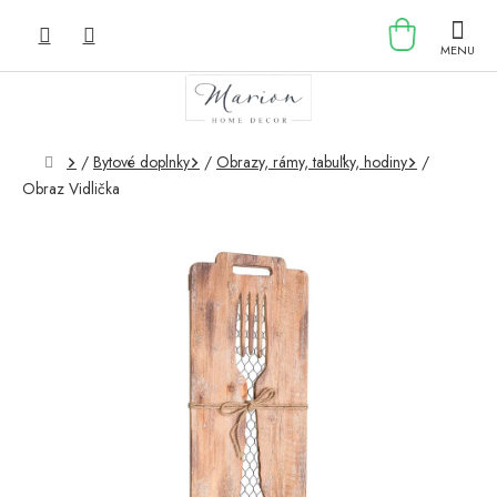
Prejsť
NÁKU
na
obsah
KOŠÍK
Domov
/
Bytové doplnky
/
Obrazy, rámy, tabuľky, hodiny
/
Obraz Vidlička