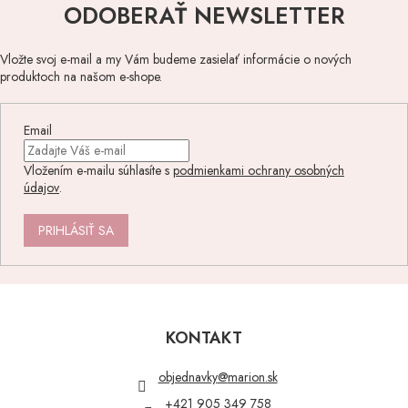
ODOBERAŤ NEWSLETTER
Vložte svoj e-mail a my Vám budeme zasielať informácie o nových
produktoch na našom e-shope.
Email
Vložením e-mailu súhlasíte s
podmienkami ochrany osobných
údajov
.
PRIHLÁSIŤ SA
Z
á
p
KONTAKT
ä
t
objednavky
@
marion.sk
i
+421 905 349 758