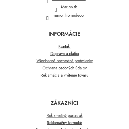
e
Marion.sk
marion.homedecor
INFORMÁCIE
Kontakt
Doprava a platba
Všeobecné obchodné podmienky
Ochrana osobných údajov
Reklamácia a vrátenie tovaru
ZÁKAZNÍCI
Reklamačný poriadok
Reklamačný formulár