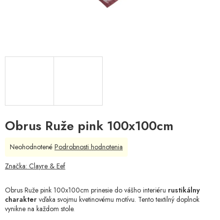
Obrus Ruže pink 100x100cm
Priemerné
Neohodnotené
Podrobnosti hodnotenia
hodnotenie
produktu
Značka:
Clayre & Eef
je
0,0
Obrus Ruže pink 100x100cm prinesie do vášho interiéru
rustikálny
z
charakter
vďaka svojmu kvetinovému motívu. Tento textilný doplnok
5
vynikne na každom stole.
hviezdičiek.