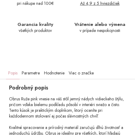
pri nákupe nad 100€
Až 4,9 z 5 hviezdičiek
Garancia kvality
Vrátenie alebo výmena
všetkých produktov
v prípade nespokojnosti
Popis
Parametre
Hodnotenie
Viac o značke
Podrobný popis
Obrus Ruže pink vnesie na váš stôl jemný nádych vidieckeho štýlu,
pričom vďaka bielemu podkladu pôsobí v interiéri sviežo a čisto.
Tento kúsok je praktickým doplnkom, ktorý oceníte pri
každodennom stolovaní aj počas slávnostných chvíľ.
Kvalitné spracovanie a prírodný materiál zaručujú dlhú životnosť a
jednoduchú údržbu. Obrus je ideálny pre všetkých, ktorí hľadajú