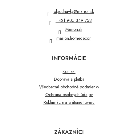
ä
t
objednavky
@
marion.sk
i
+421 905 349 758
e
Marion.sk
marion.homedecor
INFORMÁCIE
Kontakt
Doprava a platba
Všeobecné obchodné podmienky
Ochrana osobných údajov
Reklamácia a vrátenie tovaru
ZÁKAZNÍCI