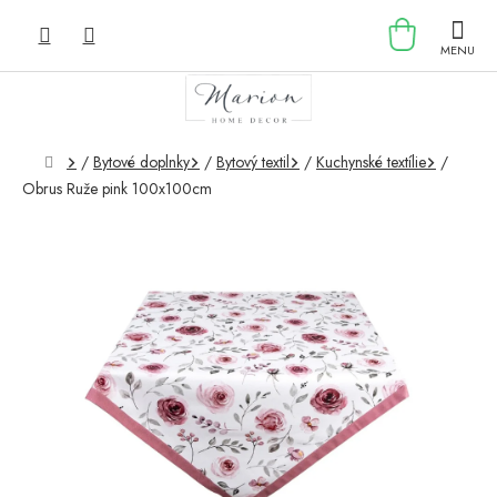
Prejsť
NÁKU
na
obsah
KOŠÍK
Domov
/
Bytové doplnky
/
Bytový textil
/
Kuchynské textílie
/
Obrus Ruže pink 100x100cm