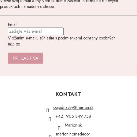
Vložte svoj e-mail a my Vám budeme zasielať informácie o nových
produktoch na našom e-shope.
Email
Vložením e-mailu súhlasíte s
podmienkami ochrany osobných
údajov
.
PRIHLÁSIŤ SA
Z
á
p
KONTAKT
ä
t
objednavky
@
marion.sk
i
+421 905 349 758
e
Marion.sk
marion.homedecor