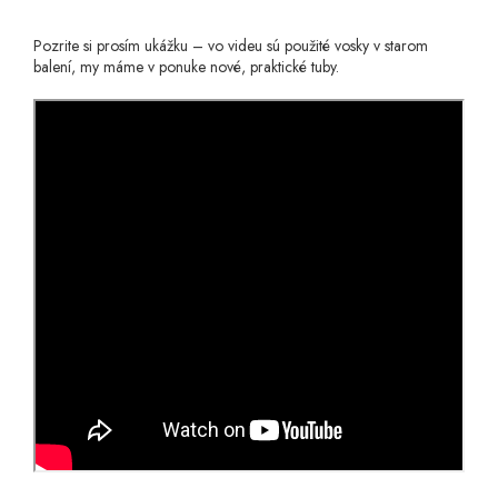
Pozrite si prosím ukážku – vo videu sú použité vosky v starom
balení, my máme v ponuke nové, praktické tuby.