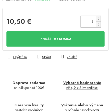
10,50 €
Jednotková
cena:
PRIDAŤ DO KOŠÍKA
Opýtať sa
Strážiť
Zdieľať
Doprava zadarmo
Výborné hodnotenie
pri nákupe nad 100€
Až 4,9 z 5 hviezdičiek
Garancia kvality
Vrátenie alebo výmena
všetkých produktov
v prípade nespokojnosti