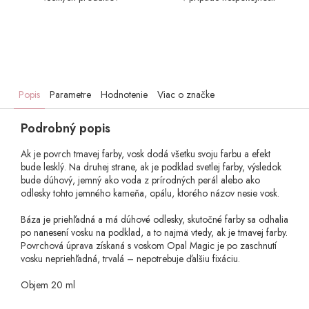
Popis
Parametre
Hodnotenie
Viac o značke
Podrobný popis
Ak je povrch tmavej farby, vosk dodá všetku svoju farbu a efekt
bude lesklý. Na druhej strane, ak je podklad svetlej farby, výsledok
bude dúhový, jemný ako voda z prírodných perál alebo ako
odlesky tohto jemného kameňa, opálu, ktorého názov nesie vosk.
Báza je priehľadná a má dúhové odlesky, skutočné farby sa odhalia
po nanesení vosku na podklad, a to najmä vtedy, ak je tmavej farby.
Povrchová úprava získaná s voskom Opal Magic je po zaschnutí
vosku nepriehľadná, trvalá – nepotrebuje ďalšiu fixáciu.
Objem 20 ml