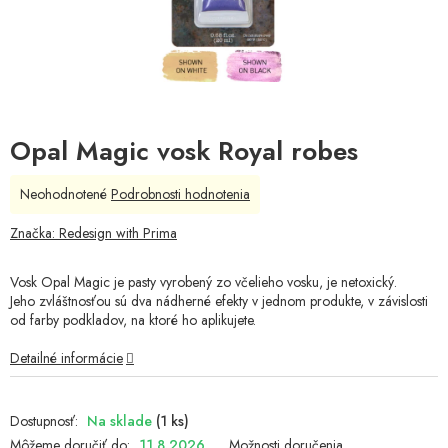
Opal Magic vosk Royal robes
Priemerné
Neohodnotené
Podrobnosti hodnotenia
hodnotenie
produktu
Značka:
Redesign with Prima
je
0,0
Vosk Opal Magic je pasty vyrobený zo včelieho vosku, je netoxický.
z
Jeho zvláštnosťou sú dva nádherné efekty v jednom produkte, v závislosti
5
od farby podkladov, na ktoré ho aplikujete.
hviezdičiek.
Detailné informácie
Na sklade
(1 ks)
Môžeme doručiť do:
11.8.2026
Možnosti doručenia