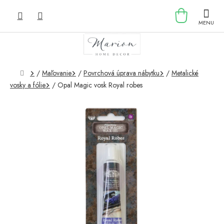
Prejsť
NÁKU
na
obsah
KOŠÍK
Domov
/
Maľovanie
/
Povrchová úprava nábytku
/
Metalické
vosky a fólie
/
Opal Magic vosk Royal robes