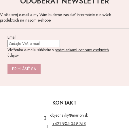
ODOBERAŤ NEWSLETTER
Vložte svoj e-mail a my Vám budeme zasielať informácie o nových
produktoch na našom e-shope.
Email
Vložením e-mailu súhlasíte s
podmienkami ochrany osobných
údajov
.
PRIHLÁSIŤ SA
Z
á
p
KONTAKT
ä
t
objednavky
@
marion.sk
i
+421 905 349 758
e