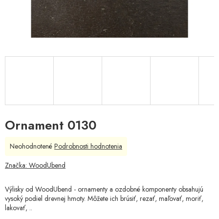
Ornament 0130
Priemerné
Neohodnotené
Podrobnosti hodnotenia
hodnotenie
produktu
Značka:
WoodUbend
je
0,0
Výlisky od WoodUbend - ornamenty a ozdobné komponenty obsahujú
z
vysoký podiel drevnej hmoty. Môžete ich brúsiť, rezať, maľovať, moriť,
5
lakovať, ..
hviezdičiek.