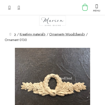
Prejsť
NÁKU
na
obsah
KOŠÍK
Domov
/
Kreatívny materiál
/
Ornamenty WoodUbend
/
Ornament 0130