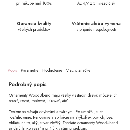
pri nákupe nad 100€
Až 4,9 z 5 hviezdičiek
Garancia kvality
Vrátenie alebo výmena
všetkých produktov
v prípade nespokojnosti
Popis
Parametre
Hodnotenie
Viac o značke
Podrobný popis
Ornamenty WoodUbend majú všetky vlastnosti dreva: môžete ich
brúsiť, rezať, maľovať, lakovať, atď.
Teplom sa stávajú ohybnými a tvárnymi, čo umožňuje ich
rozťahovanie, tvarovanie a aplikáciu na akýkoľvek povrch, bez
ohľadu na to, aký je tvar zložitý. Zahriate ornamenty WoodUbend
sa dajú ľahko rezať a priľnú k vašim projektom.