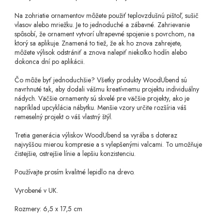
Na zohriatie ornamentov môžete použiť teplovzdušnú pištoľ, sušič
vlasov alebo mriežku. Je to jednoduché a zábavné. Zahrievanie
spôsobí, že ornament vytvorí ultrapevné spojenie s povrchom, na
ktorý sa aplikuje. Znamená to tiež, že ak ho znova zahrejete,
môžete výlisok odstrániť a znova nalepiť niekoľko hodín alebo
dokonca dní po aplikácii.
Čo môže byť jednoduchšie? Všetky produkty WoodUbend sú
navrhnuté tak, aby dodali vášmu kreatívnemu projektu individuálny
nádych. Väčšie ornamenty sú skvelé pre väčšie projekty, ako je
napríklad upcyklácia nábytku. Menšie vzory určite rozšíria váš
remeselný projekt o váš vlastný štýl.
Tretia generácia výliskov WoodUbend sa vyrába s doteraz
najvyššou mierou kompresie a s vylepšenými valcami. To umožňuje
čistejšie, ostrejšie línie a lepšiu konzistenciu.
Používajte prosím kvalitné lepidlo na drevo.
Vyrobené v UK.
Rozmery: 6,5 x 17,5 cm