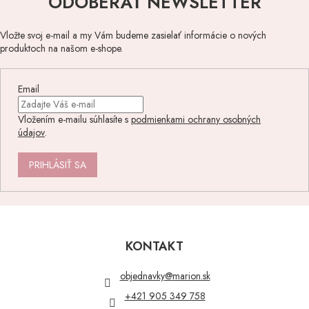
ODOBERAŤ NEWSLETTER
Vložte svoj e-mail a my Vám budeme zasielať informácie o nových
produktoch na našom e-shope.
Email
Vložením e-mailu súhlasíte s
podmienkami ochrany osobných
údajov
.
PRIHLÁSIŤ SA
Z
á
p
KONTAKT
ä
t
objednavky
@
marion.sk
i
+421 905 349 758
e