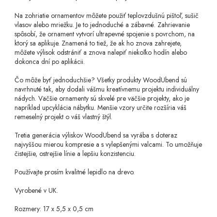
Na zohriatie ornamentov môžete použiť teplovzdušnú pištoľ, sušič
vlasov alebo mriežku. Je to jednoduché a zábavné. Zahrievanie
spôsobí, že ornament vytvorí ultrapevné spojenie s povrchom, na
ktorý sa aplikuje. Znamená to tiež, že ak ho znova zahrejete,
môžete výlisok odstrániť a znova nalepiť niekoľko hodín alebo
dokonca dní po aplikácii.
Čo môže byť jednoduchšie? Všetky produkty WoodUbend sú
navrhnuté tak, aby dodali vášmu kreatívnemu projektu individuálny
nádych. Väčšie ornamenty sú skvelé pre väčšie projekty, ako je
napríklad upcyklácia nábytku. Menšie vzory určite rozšíria váš
remeselný projekt o váš vlastný štýl.
Tretia generácia výliskov WoodUbend sa vyrába s doteraz
najvyššou mierou kompresie a s vylepšenými valcami. To umožňuje
čistejšie, ostrejšie línie a lepšiu konzistenciu.
Používajte prosím kvalitné lepidlo na drevo.
Vyrobené v UK.
Rozmery: 17 x 5,5 x 0,5 cm