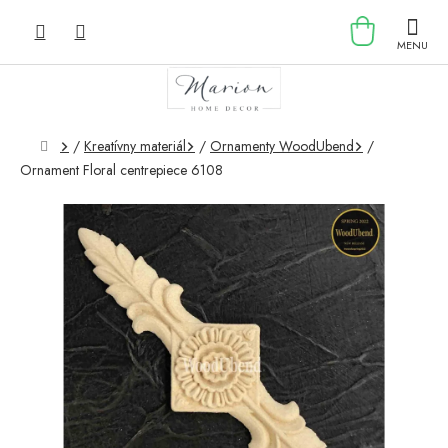
Prejsť
NÁKU
na
obsah
KOŠÍK
Domov
/
Kreatívny materiál
/
Ornamenty WoodUbend
/
Ornament Floral centrepiece 6108