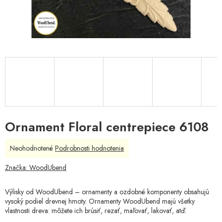
Ornament Floral centrepiece 6108
Priemerné
Neohodnotené
Podrobnosti hodnotenia
hodnotenie
produktu
Značka:
WoodUbend
je
0,0
Výlisky od WoodUbend – ornamenty a ozdobné komponenty obsahujú
z
vysoký podiel drevnej hmoty. Ornamenty WoodUbend majú všetky
5
vlastnosti dreva: môžete ich brúsiť, rezať, maľovať, lakovať, atď.
hviezdičiek.