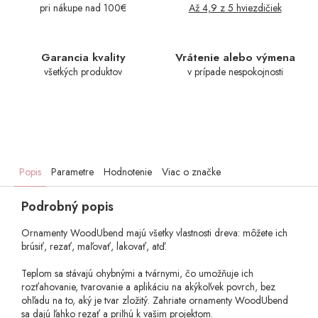
pri nákupe nad 100€
Až 4,9 z 5 hviezdičiek
Garancia kvality
Vrátenie alebo výmena
všetkých produktov
v prípade nespokojnosti
Popis
Parametre
Hodnotenie
Viac o značke
Podrobný popis
Ornamenty WoodUbend majú všetky vlastnosti dreva: môžete ich
brúsiť, rezať, maľovať, lakovať, atď.
Teplom sa stávajú ohybnými a tvárnymi, čo umožňuje ich
rozťahovanie, tvarovanie a aplikáciu na akýkoľvek povrch, bez
ohľadu na to, aký je tvar zložitý. Zahriate ornamenty WoodUbend
sa dajú ľahko rezať a priľnú k vašim projektom.