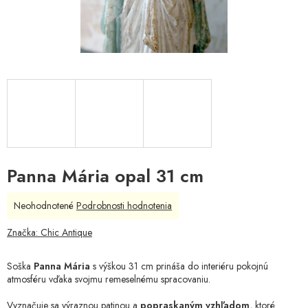
Panna Mária opal 31 cm
Priemerné
Neohodnotené
Podrobnosti hodnotenia
hodnotenie
produktu
Značka:
Chic Antique
je
0,0
Soška
Panna Mária
s výškou 31 cm prináša do interiéru pokojnú
z
atmosféru vďaka svojmu remeselnému spracovaniu.
5
hviezdičiek.
Vyznačuje sa výraznou patinou a
popraskaným vzhľadom
, ktoré