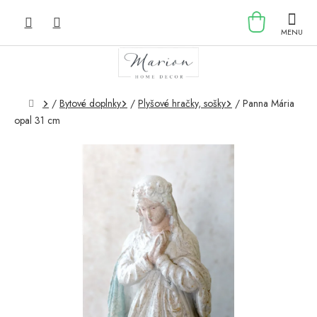
Prejsť
NÁKU
na
obsah
KOŠÍK
Domov
/
Bytové doplnky
/
Plyšové hračky, sošky
/
Panna Mária
opal 31 cm