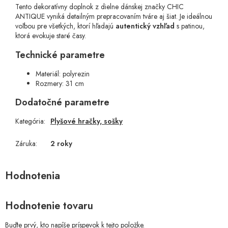
Tento dekoratívny doplnok z dielne dánskej značky CHIC
ANTIQUE vyniká detailným prepracovaním tváre aj šiat. Je ideálnou
voľbou pre všetkých, ktorí hľadajú
autentický vzhľad
s patinou,
ktorá evokuje staré časy.
Technické parametre
Materiál: polyrezin
Rozmery: 31 cm
Dodatočné parametre
Kategória
:
Plyšové hračky, sošky
Záruka
:
2 roky
Hodnotenie tovaru
Buďte prvý, kto napíše príspevok k tejto položke.