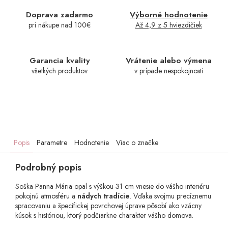
Doprava zadarmo
Výborné hodnotenie
pri nákupe nad 100€
Až 4,9 z 5 hviezdičiek
Garancia kvality
Vrátenie alebo výmena
všetkých produktov
v prípade nespokojnosti
Popis
Parametre
Hodnotenie
Viac o značke
Podrobný popis
Soška Panna Mária opal s výškou 31 cm vnesie do vášho interiéru
pokojnú atmosféru a
nádych tradície
. Vďaka svojmu precíznemu
spracovaniu a špecifickej povrchovej úprave pôsobí ako vzácny
kúsok s históriou, ktorý podčiarkne charakter vášho domova.