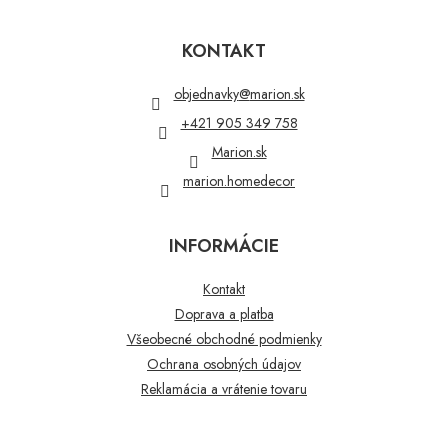
Z
á
p
KONTAKT
ä
t
objednavky
@
marion.sk
i
+421 905 349 758
e
Marion.sk
marion.homedecor
INFORMÁCIE
Kontakt
Doprava a platba
Všeobecné obchodné podmienky
Ochrana osobných údajov
Reklamácia a vrátenie tovaru