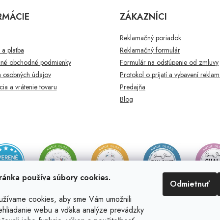
RMÁCIE
ZÁKAZNÍCI
Reklamačný poriadok
a platba
Reklamačný formulár
né obchodné podmienky
Formulár na odstúpenie od zmluvy
 osobných údajov
Protokol o prijatí a vybavení rekla
ia a vrátenie tovaru
Predajňa
Blog
ránka používa súbory cookies.
Odmietnuť
užívame cookies, aby sme Vám umožnili
ehliadanie webu a vďaka analýze prevádzky