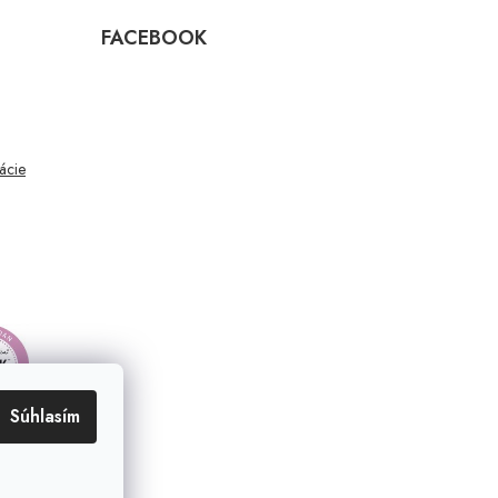
FACEBOOK
mácie
Súhlasím