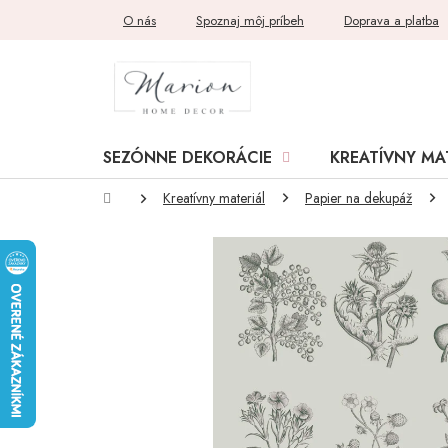
Prejsť
O nás
Spoznaj môj príbeh
Doprava a platba
na
obsah
SEZÓNNE DEKORÁCIE
KREATÍVNY MA
Domov
Kreatívny materiál
Papier na dekupáž