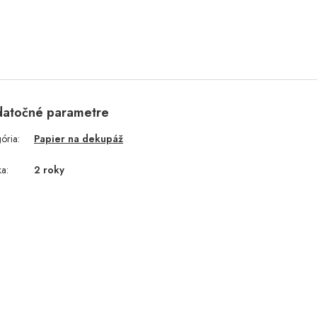
atočné parametre
gória
:
Papier na dekupáž
ka
:
2 roky