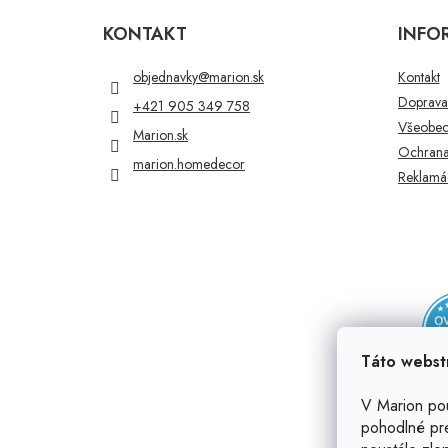
á
p
KONTAKT
INFO
ä
t
objednavky
@
marion.sk
Kontakt
i
Doprava 
+421 905 349 758
e
Všeobec
Marion.sk
Ochrana
marion.homedecor
Reklamác
Táto webst
V Marion po
pohodlné pr