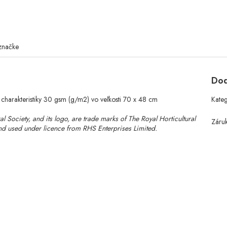
značke
Dod
 charakteristiky 30 gsm (g/m2) vo veľkosti 70 x 48 cm
Kate
al Society, and its logo, are trade marks of The Royal Horticultural
Záru
 used under licence from RHS Enterprises Limited.