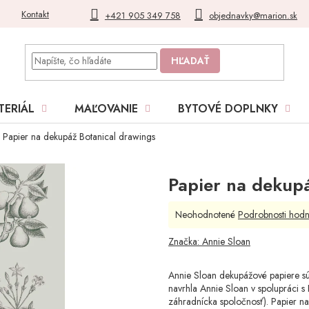
Kontakt
Blog
Moja objednávka
+421 905 349 758
objednavky@marion.sk
HĽADAŤ
TERIÁL
MAĽOVANIE
BYTOVÉ DOPLNKY
Papier na dekupáž Botanical drawings
Papier na dekupá
Priemerné
Neohodnotené
Podrobnosti hodn
hodnotenie
produktu
Značka:
Annie Sloan
je
0,0
Annie Sloan dekupážové papiere sú
z
navrhla Annie Sloan v spolupráci s 
5
záhradnícka spoločnosť). Papier na
hviezdičiek.