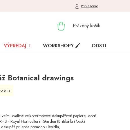
Prihlásenie
NÁKUPNÝ
Prázdny košík
KOŠÍK
VÝPREDAJ
WORKSHOPY 🖌️
ODSTÚPENIE OD
ž Botanical drawings
otenia
 veľmi kvalitné veľkoformátové dekupážové papiere, ktoré
RHS - Royal Horticultural Garden (Britská kráľovská
 dekupáž prilepíte pomocou lepidla
.