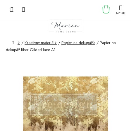
Prejsť
NÁKU
na
obsah
KOŠÍK
Domov
/
Kreatívny materiál
/
Papier na dekupáž
/
Papier na
dekupáž fiber Gilded lace A1