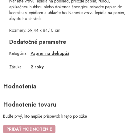
Naneste vrstvu lepidla na podklad, priložte papier, rukou,
aplikačnou hubkou alebo dokonca špongiou priveďte papier do
kontaktu s lepidlom a uhlaďte ho. Naneste vrstvu lepidla na papier,
aby ste ho chránili.
Rozmery: 59,44 x 84,10 cm
Dodatočné parametre
Kategória
:
Papier na dekupáž
Záruka
:
2 roky
Hodnotenie tovaru
Buďte prvý, kto napíše príspevok k tejto položke.
PRIDAŤ HODNOTENIE