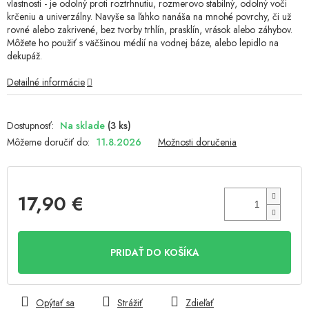
vlastnosti - je odolný proti roztrhnutiu, rozmerovo stabilný, odolný voči
hviezdičiek.
krčeniu a univerzálny. Navyše sa ľahko nanáša na mnohé povrchy, či už
rovné alebo zakrivené, bez tvorby trhlín, prasklín, vrások alebo záhybov.
Môžete ho použiť s väčšinou médií na vodnej báze, alebo lepidlo na
dekupáž.
Detailné informácie
Na sklade
(3 ks)
Môžeme doručiť do:
11.8.2026
Možnosti doručenia
17,90 €
Jednotková
cena:
PRIDAŤ DO KOŠÍKA
Opýtať sa
Strážiť
Zdieľať