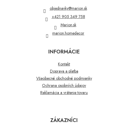
ä
t
objednavky
@
marion.sk
i
+421 905 349 758
e
Marion.sk
marion.homedecor
INFORMÁCIE
Kontakt
Doprava a platba
Všeobecné obchodné podmienky
Ochrana osobných údajov
Reklamácia a vrátenie tovaru
ZÁKAZNÍCI