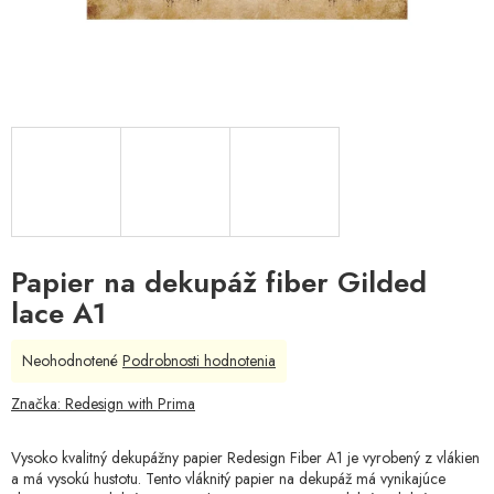
Papier na dekupáž fiber Gilded
lace A1
Priemerné
Neohodnotené
Podrobnosti hodnotenia
hodnotenie
produktu
Značka:
Redesign with Prima
je
0,0
Vysoko kvalitný dekupážny papier Redesign Fiber A1 je vyrobený z vlákien
z
a má vysokú hustotu. Tento vláknitý papier na dekupáž má vynikajúce
5