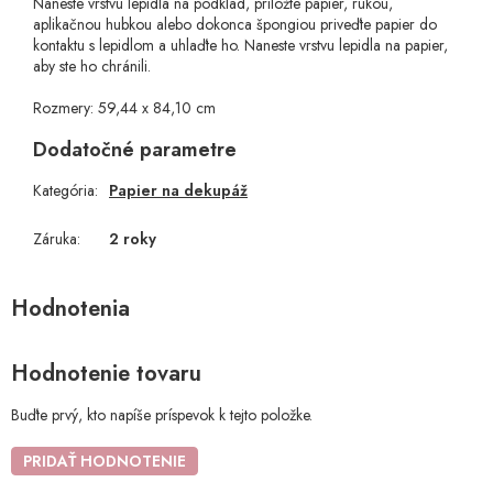
Naneste vrstvu lepidla na podklad, priložte papier, rukou,
aplikačnou hubkou alebo dokonca špongiou priveďte papier do
kontaktu s lepidlom a uhlaďte ho. Naneste vrstvu lepidla na papier,
aby ste ho chránili.
Rozmery: 59,44 x 84,10 cm
Dodatočné parametre
Kategória
:
Papier na dekupáž
Záruka
:
2 roky
Hodnotenie tovaru
Buďte prvý, kto napíše príspevok k tejto položke.
PRIDAŤ HODNOTENIE