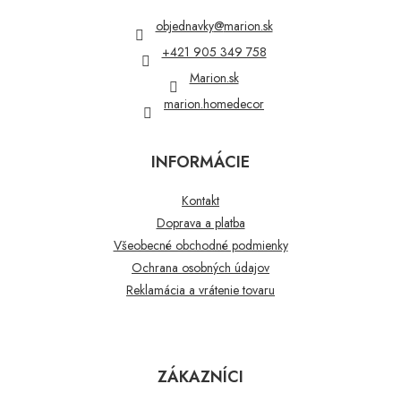
ä
t
objednavky
@
marion.sk
i
+421 905 349 758
e
Marion.sk
marion.homedecor
INFORMÁCIE
Kontakt
Doprava a platba
Všeobecné obchodné podmienky
Ochrana osobných údajov
Reklamácia a vrátenie tovaru
ZÁKAZNÍCI