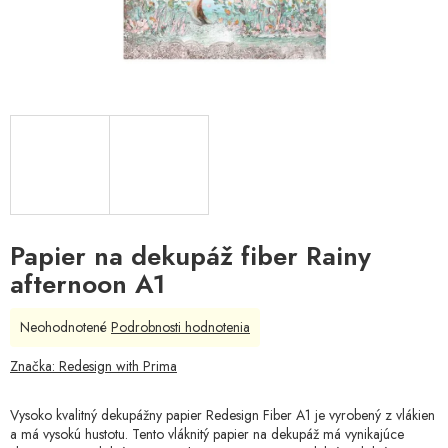
Papier na dekupáž fiber Rainy
afternoon A1
Priemerné
Neohodnotené
Podrobnosti hodnotenia
hodnotenie
produktu
Značka:
Redesign with Prima
je
0,0
Vysoko kvalitný dekupážny papier Redesign Fiber A1 je vyrobený z vlákien
z
a má vysokú hustotu. Tento vláknitý papier na dekupáž má vynikajúce
5