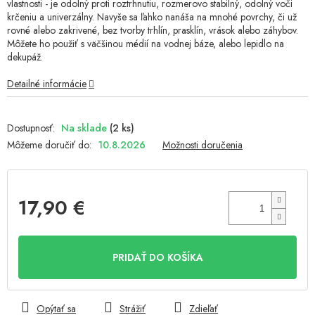
vlastnosti - je odolný proti roztrhnutiu, rozmerovo stabilný, odolný voči
hviezdičiek.
krčeniu a univerzálny. Navyše sa ľahko nanáša na mnohé povrchy, či už
rovné alebo zakrivené, bez tvorby trhlín, prasklín, vrások alebo záhybov.
Môžete ho použiť s väčšinou médií na vodnej báze, alebo lepidlo na
dekupáž.
Detailné informácie
Na sklade
(2 ks)
Môžeme doručiť do:
10.8.2026
Možnosti doručenia
17,90 €
Jednotková
cena:
PRIDAŤ DO KOŠÍKA
Opýtať sa
Strážiť
Zdieľať