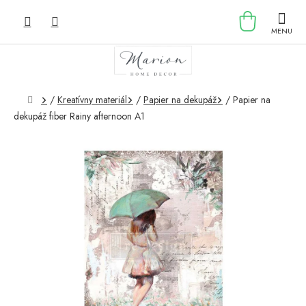
Prejsť
NÁKU
na
obsah
KOŠÍK
Domov
/
Kreatívny materiál
/
Papier na dekupáž
/
Papier na
dekupáž fiber Rainy afternoon A1