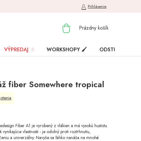
Prihlásenie
NÁKUPNÝ
Prázdny košík
KOŠÍK
VÝPREDAJ
WORKSHOPY 🖌️
ODSTÚPENIE OD
ž fiber Somewhere tropical
otenia
edesign Fiber A1 je vyrobený z vlákien a má vysokú hustotu.
vynikajúce vlastnosti - je odolný proti roztrhnutiu,
rčeniu a univerzálny. Navyše sa ľahko nanáša na mnohé