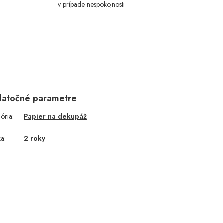
v prípade nespokojnosti
atočné parametre
gória
:
Papier na dekupáž
ka
:
2 roky