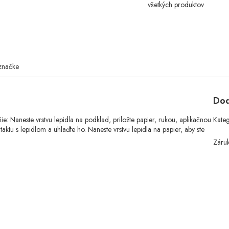
všetkých produktov
značke
Dod
e: Naneste vrstvu lepidla na podklad, priložte papier, rukou, aplikačnou
Kate
tu s lepidlom a uhlaďte ho. Naneste vrstvu lepidla na papier, aby ste
Záru