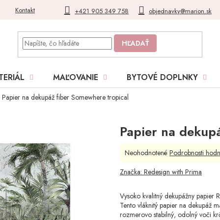
Kontakt
Blog
Moja objednávka
+421 905 349 758
objednavky@marion.sk
HĽADAŤ
TERIÁL
MAĽOVANIE
BYTOVÉ DOPLNKY
Papier na dekupáž fiber Somewhere tropical
Papier na dekupá
Priemerné
Neohodnotené
Podrobnosti hodn
hodnotenie
produktu
Značka:
Redesign with Prima
je
0,0
Vysoko kvalitný dekupážny papier R
z
Tento vláknitý papier na dekupáž má 
5
rozmerovo stabilný, odolný voči k
hviezdičiek.