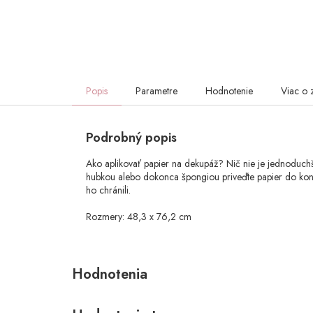
Popis
Parametre
Hodnotenie
Viac o 
Podrobný popis
Ako aplikovať papier na dekupáž? Nič nie je jednoduchši
hubkou alebo dokonca špongiou priveďte papier do kontak
ho chránili.
Rozmery: 48,3 x 76,2 cm