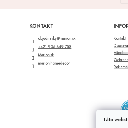
Z
á
p
KONTAKT
INFO
ä
t
objednavky
@
marion.sk
Kontakt
i
Doprava 
+421 905 349 758
e
Všeobec
Marion.sk
Ochrana
marion.homedecor
Reklamác
Táto webst