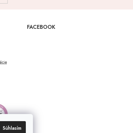
FACEBOOK
mácie
Súhlasím