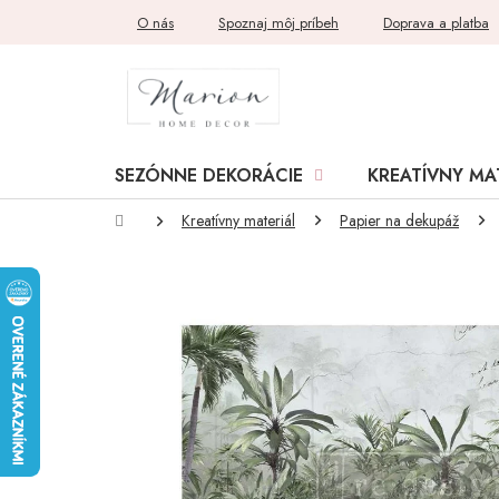
Prejsť
O nás
Spoznaj môj príbeh
Doprava a platba
na
obsah
SEZÓNNE DEKORÁCIE
KREATÍVNY MA
Domov
Kreatívny materiál
Papier na dekupáž