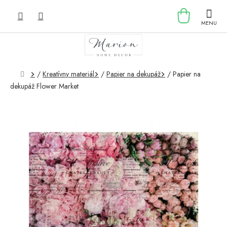
Prejsť
NÁKU
na
obsah
KOŠÍK
Domov
/
Kreatívny materiál
/
Papier na dekupáž
/
Papier na
dekupáž Flower Market