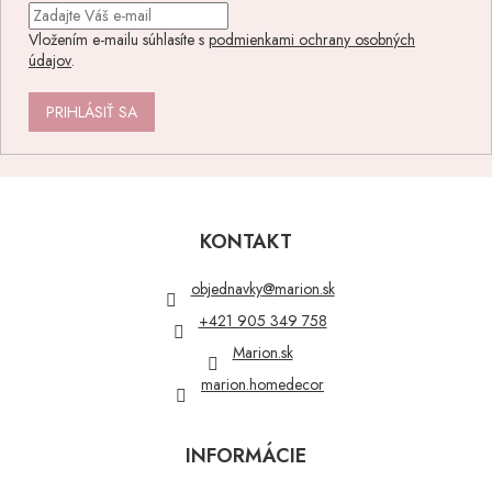
Vložením e-mailu súhlasíte s
podmienkami ochrany osobných
údajov
.
PRIHLÁSIŤ SA
Z
á
p
KONTAKT
ä
t
objednavky
@
marion.sk
i
+421 905 349 758
e
Marion.sk
marion.homedecor
INFORMÁCIE