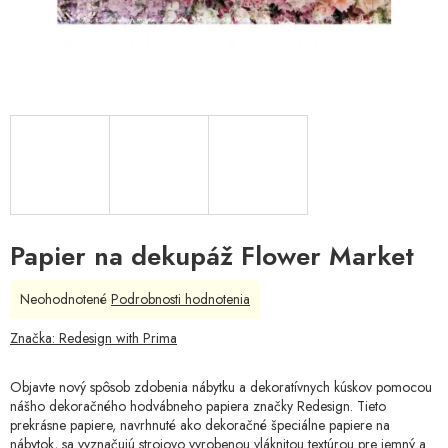
Papier na dekupáž Flower Market
Priemerné
Neohodnotené
Podrobnosti hodnotenia
hodnotenie
produktu
Značka:
Redesign with Prima
je
0,0
Objavte nový spôsob zdobenia nábytku a dekoratívnych kúskov pomocou
z
nášho dekoračného hodvábneho papiera značky Redesign. Tieto
5
prekrásne papiere, navrhnuté ako dekoračné špeciálne papiere na
hviezdičiek.
nábytok, sa vyznačujú strojovo vyrobenou vláknitou textúrou pre jemný a