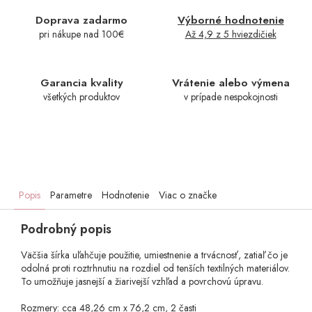
Doprava zadarmo
Výborné hodnotenie
pri nákupe nad 100€
Až 4,9 z 5 hviezdičiek
Garancia kvality
Vrátenie alebo výmena
všetkých produktov
v prípade nespokojnosti
Popis
Parametre
Hodnotenie
Viac o značke
Podrobný popis
Väčšia šírka uľahčuje použitie, umiestnenie a trvácnosť, zatiaľ čo je
odolná proti roztrhnutiu na rozdiel od tenších textilných materiálov.
To umožňuje jasnejší a žiarivejší vzhľad a povrchovú úpravu.
Rozmery: cca 48,26 cm x 76,2 cm, 2 časti