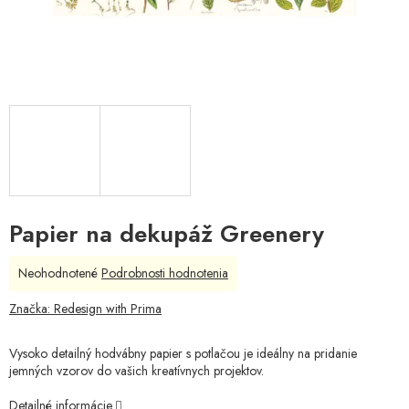
Papier na dekupáž Greenery
Priemerné
Neohodnotené
Podrobnosti hodnotenia
hodnotenie
produktu
Značka:
Redesign with Prima
je
0,0
Vysoko detailný hodvábny papier s potlačou je ideálny na pridanie
z
jemných vzorov do vašich kreatívnych projektov.
5
hviezdičiek.
Detailné informácie