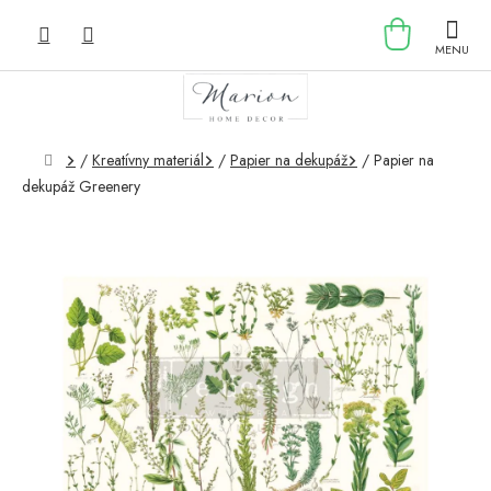
Prejsť
NÁKU
na
obsah
KOŠÍK
Domov
/
Kreatívny materiál
/
Papier na dekupáž
/
Papier na
dekupáž Greenery