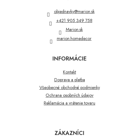
ä
t
objednavky
@
marion.sk
i
+421 905 349 758
e
Marion.sk
marion.homedecor
INFORMÁCIE
Kontakt
Doprava a platba
Všeobecné obchodné podmienky
Ochrana osobných údajov
Reklamácia a vrátenie tovaru
ZÁKAZNÍCI