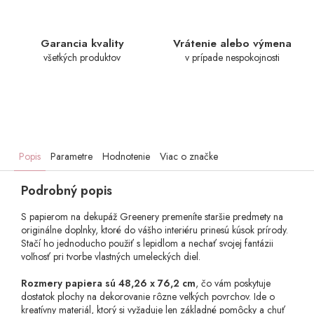
Garancia kvality
Vrátenie alebo výmena
všetkých produktov
v prípade nespokojnosti
Popis
Parametre
Hodnotenie
Viac o značke
Podrobný popis
S papierom na dekupáž Greenery premeníte staršie predmety na
originálne doplnky, ktoré do vášho interiéru prinesú kúsok prírody.
Stačí ho jednoducho použiť s lepidlom a nechať svojej fantázii
voľnosť pri tvorbe vlastných umeleckých diel.
Rozmery papiera sú 48,26 x 76,2 cm
, čo vám poskytuje
dostatok plochy na dekorovanie rôzne veľkých povrchov. Ide o
kreatívny materiál, ktorý si vyžaduje len základné pomôcky a chuť