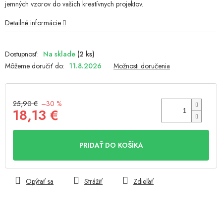
jemných vzorov do vašich kreatívnych projektov.
5
hviezdičiek.
Detailné informácie
Na sklade
(2 ks)
Môžeme doručiť do:
11.8.2026
Možnosti doručenia
25,90 €
–30 %
18,13 €
Jednotková
cena:
PRIDAŤ DO KOŠÍKA
Opýtať sa
Strážiť
Zdieľať