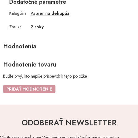
Dodatočné parametre
Kategória
:
Papier na dekupáž
Záruka
:
2 roky
Hodnotenie tovaru
Buďte prvý, kto napíše príspevok k tejto položke.
PRIDAŤ HODNOTENIE
ODOBERAŤ NEWSLETTER
Vložte svoj e-mail a my Vám budeme zasielať informácie o nových