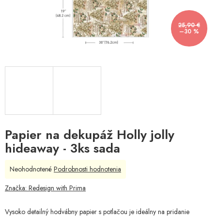
25,90 €
–30 %
Papier na dekupáž Holly jolly
hideaway - 3ks sada
Priemerné
Neohodnotené
Podrobnosti hodnotenia
hodnotenie
produktu
Značka:
Redesign with Prima
je
0,0
Vysoko detailný hodvábny papier s potlačou je ideálny na pridanie
z