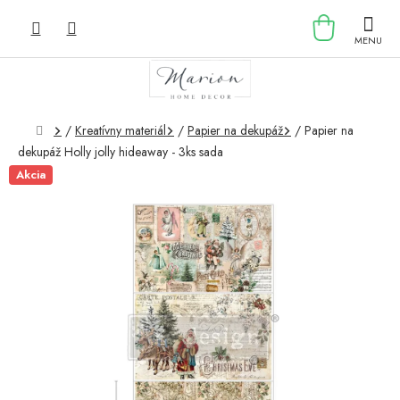
Prejsť
NÁKU
na
obsah
KOŠÍK
Domov
/
Kreatívny materiál
/
Papier na dekupáž
/
Papier na
dekupáž Holly jolly hideaway - 3ks sada
Akcia