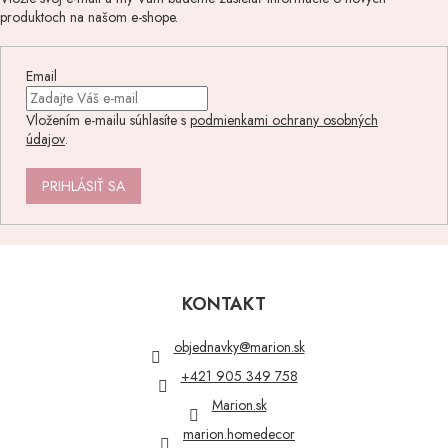
produktoch na našom e-shope.
Email
Vložením e-mailu súhlasíte s
podmienkami ochrany osobných
údajov
.
PRIHLÁSIŤ SA
Z
á
p
KONTAKT
ä
t
objednavky
@
marion.sk
i
+421 905 349 758
e
Marion.sk
marion.homedecor