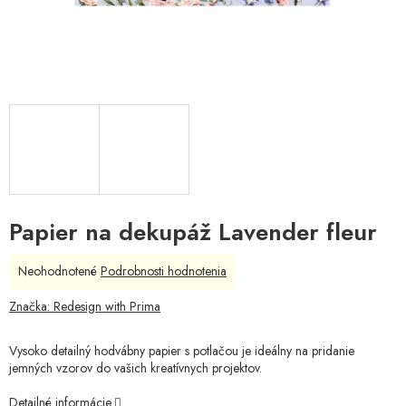
Papier na dekupáž Lavender fleur
Priemerné
Neohodnotené
Podrobnosti hodnotenia
hodnotenie
produktu
Značka:
Redesign with Prima
je
0,0
Vysoko detailný hodvábny papier s potlačou je ideálny na pridanie
z
jemných vzorov do vašich kreatívnych projektov.
5
hviezdičiek.
Detailné informácie