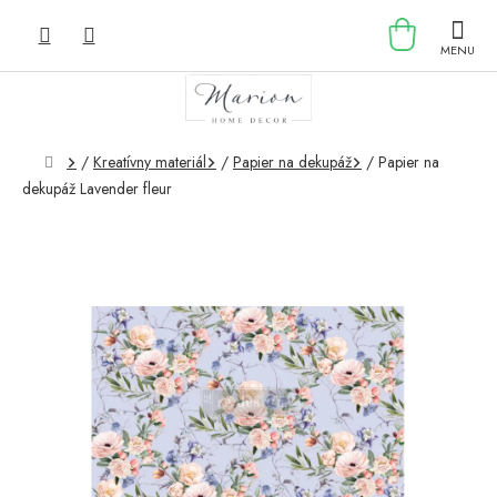
Prejsť
NÁKU
na
obsah
KOŠÍK
Domov
/
Kreatívny materiál
/
Papier na dekupáž
/
Papier na
dekupáž Lavender fleur