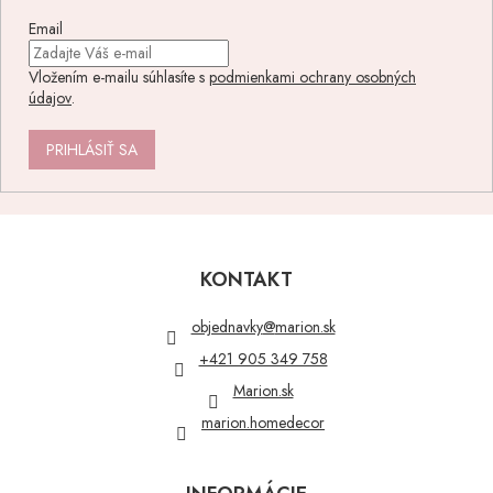
Email
Vložením e-mailu súhlasíte s
podmienkami ochrany osobných
údajov
.
PRIHLÁSIŤ SA
Z
á
p
KONTAKT
ä
t
objednavky
@
marion.sk
i
+421 905 349 758
e
Marion.sk
marion.homedecor