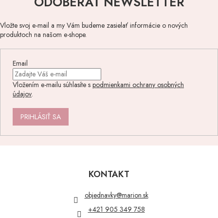
ODOBERAŤ NEWSLETTER
Vložte svoj e-mail a my Vám budeme zasielať informácie o nových
produktoch na našom e-shope.
Email
Vložením e-mailu súhlasíte s
podmienkami ochrany osobných
údajov
.
PRIHLÁSIŤ SA
Z
á
p
KONTAKT
ä
t
objednavky
@
marion.sk
i
+421 905 349 758
e