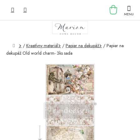
Prejsť
NÁKU
na
obsah
KOŠÍK
Domov
/
Kreatívny materiál
/
Papier na dekupáž
/
Papier na
dekupáž Old world charm- 3ks sada