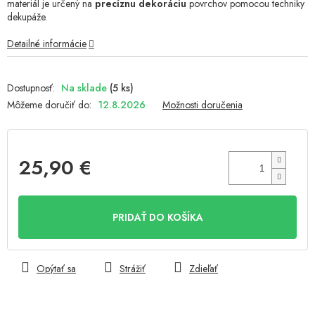
materiál je určený na
precíznu dekoráciu
povrchov pomocou techniky
hviezdičiek.
dekupáže.
Detailné informácie
Na sklade
(5 ks)
Môžeme doručiť do:
12.8.2026
Možnosti doručenia
25,90 €
Jednotková
cena:
PRIDAŤ DO KOŠÍKA
Opýtať sa
Strážiť
Zdieľať