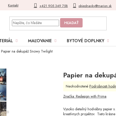
Kontakt
Blog
Moja objednávka
+421 905 349 758
objednavky@marion.sk
HĽADAŤ
TERIÁL
MAĽOVANIE
BYTOVÉ DOPLNKY
Papier na dekupáž Snowy Twilight
Papier na dekup
Priemerné
Neohodnotené
Podrobnosti hodn
hodnotenie
produktu
Značka:
Redesign with Prima
je
0,0
Vysoko detailný hodvábny papier s 
z
kreatívnych projektov. Tieto krásne
5