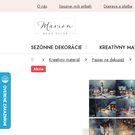
Prejsť
O nás
Spoznaj môj príbeh
Doprava a platba
na
obsah
SEZÓNNE DEKORÁCIE
KREATÍVNY MA
Domov
Kreatívny materiál
Papier na dekupáž
Akcia