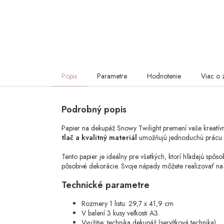
Popis
Parametre
Hodnotenie
Viac o 
Podrobný popis
Papier na dekupáž Snowy Twilight premení vaše kreatí
tlač a kvalitný materiál
umožňujú jednoduchú prácu pr
Tento papier je ideálny pre všetkých, ktorí hľadajú spôs
pôsobivé dekorácie. Svoje nápady môžete realizovať na 
Technické parametre
Rozmery 1 listu: 29,7 x 41,9 cm
V balení 3 kusy veľkosti A3.
Využitie: technika dekupáž (servítková technika)