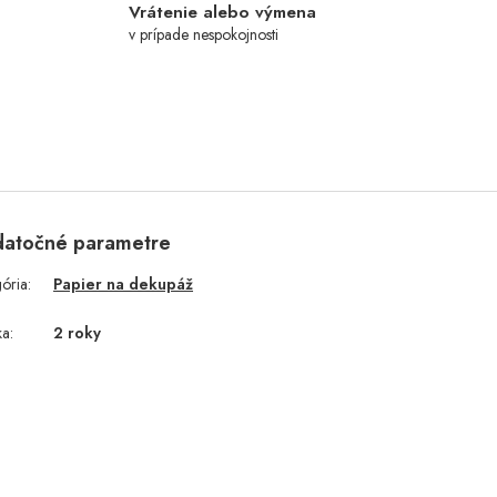
Vrátenie alebo výmena
v prípade nespokojnosti
atočné parametre
gória
:
Papier na dekupáž
ka
:
2 roky