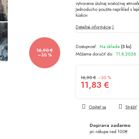
vytvorenie útulnej sviatočnej atmos
hviezdičiek.
Jednoducho použite napríklad s lepid
kúskov.
Detailné informácie
Na sklade
(5 ks)
16,90 €
Môžeme doručiť do:
11.8.2026
–30 %
16,90 €
–30 %
11,83 €
Jednotková
cena:
Opýtať sa
Strážiť
Doprava zadarmo
pri nákupe nad 100€