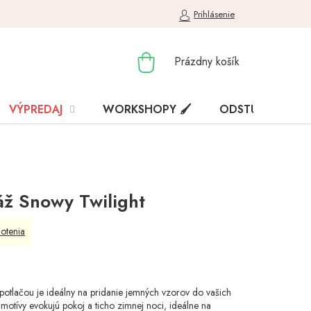
Prihlásenie
NÁKUPNÝ
Prázdny košík
KOŠÍK
VÝPREDAJ
WORKSHOPY 🖌️
ODSTÚPENIE OD
áž Snowy Twilight
otenia
potlačou je ideálny na pridanie jemných vzorov do vašich
 motívy evokujú pokoj a ticho zimnej noci, ideálne na