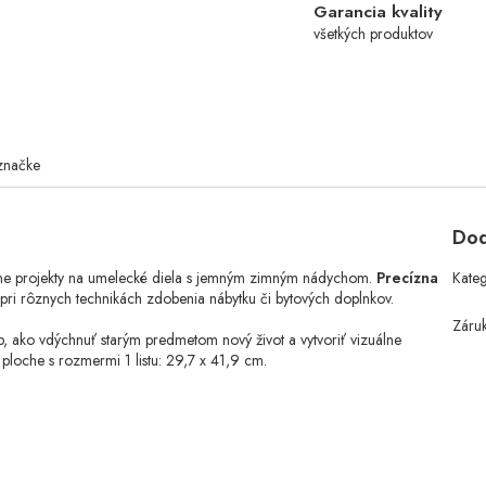
Garancia kvality
všetkých produktov
značke
Dod
vne projekty na umelecké diela s jemným zimným nádychom.
Precízna
Kate
i rôznych technikách zdobenia nábytku či bytových doplnkov.
Záru
ob, ako vdýchnuť starým predmetom nový život a vytvoriť vizuálne
ploche s rozmermi 1 listu: 29,7 x 41,9 cm.