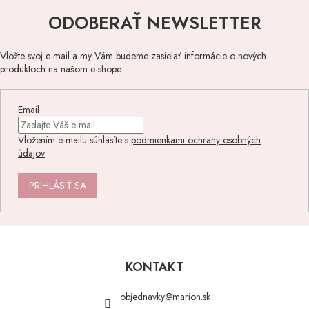
ODOBERAŤ NEWSLETTER
Vložte svoj e-mail a my Vám budeme zasielať informácie o nových
produktoch na našom e-shope.
Email
Vložením e-mailu súhlasíte s
podmienkami ochrany osobných
údajov
.
PRIHLÁSIŤ SA
Z
á
p
KONTAKT
ä
t
objednavky
@
marion.sk
i