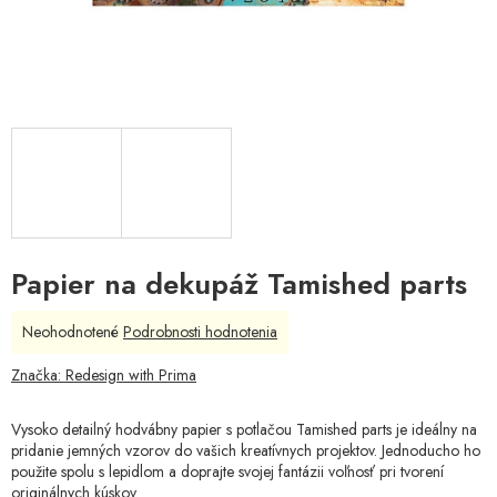
Papier na dekupáž Tamished parts
Priemerné
Neohodnotené
Podrobnosti hodnotenia
hodnotenie
produktu
Značka:
Redesign with Prima
je
0,0
Vysoko detailný hodvábny papier s potlačou Tamished parts je ideálny na
z
pridanie jemných vzorov do vašich kreatívnych projektov. Jednoducho ho
5
použite spolu s lepidlom a doprajte svojej fantázii voľnosť pri tvorení
hviezdičiek.
originálnych kúskov.