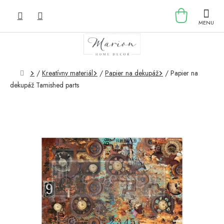
Prejsť
NÁKU
na
obsah
KOŠÍK
Domov
/
Kreatívny materiál
/
Papier na dekupáž
/
Papier na
dekupáž Tamished parts