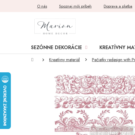
Prejsť
O nás
Spoznaj môj príbeh
Doprava a platba
na
obsah
SEZÓNNE DEKORÁCIE
KREATÍVNY MA
Domov
Kreatívny materiál
Pečiatky redesign with P