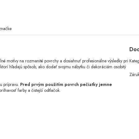
značke
Dod
né motívy na rozmanité povrchy a dosiahnuť profesionálne výsledky pri
Kate
, ktorí hľadajú spôsob, ako dodať svojmu nábytku či dekoráciám osobitý
Záru
nu prípravu.
Pred prvým použitím povrch pečiatky jemne
ľnavosť farby a čistejší odtlačok.