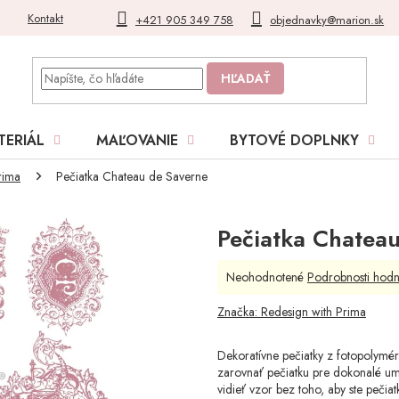
Kontakt
Blog
Moja objednávka
+421 905 349 758
objednavky@marion.sk
HĽADAŤ
TERIÁL
MAĽOVANIE
BYTOVÉ DOPLNKY
rima
Pečiatka Chateau de Saverne
Pečiatka Chatea
Priemerné
Neohodnotené
Podrobnosti hodn
hodnotenie
produktu
Značka:
Redesign with Prima
je
0,0
Dekoratívne pečiatky z fotopolymé
z
zarovnať pečiatku pre dokonalé umie
5
vidieť vzor bez toho, aby ste pečiat
hviezdičiek.