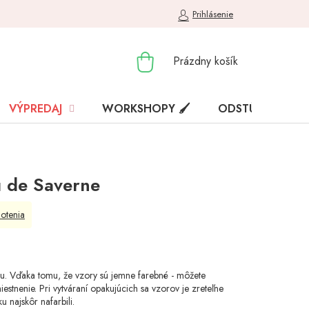
Prihlásenie
NÁKUPNÝ
Prázdny košík
KOŠÍK
VÝPREDAJ
WORKSHOPY 🖌️
ODSTÚPENIE OD
u de Saverne
otenia
ru. Vďaka tomu, že vzory sú jemne farebné - môžete
stnenie. Pri vytváraní opakujúcich sa vzorov je zreteľne
ku najskôr nafarbili.