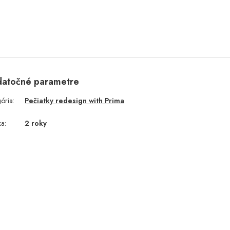
atočné parametre
gória
:
Pečiatky redesign with Prima
ka
:
2 roky