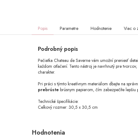
Popis
Parametre
Hodnotenie
Viac o 
Podrobný popis
Pečiatka Chateau de Saverne vám umožní preniesť detail
každom otlačení. Tento nástroj je navrhnutý pre tvorcov
charakter.
Pri práci s týmto kreatívnym materiálom dbajte na správ
prebrúste
brúsnym papierom, čím zabezpečíte lepšiu pri
Technické špecifikácie:
Celkový rozmer: 30,5 x 30,5 cm