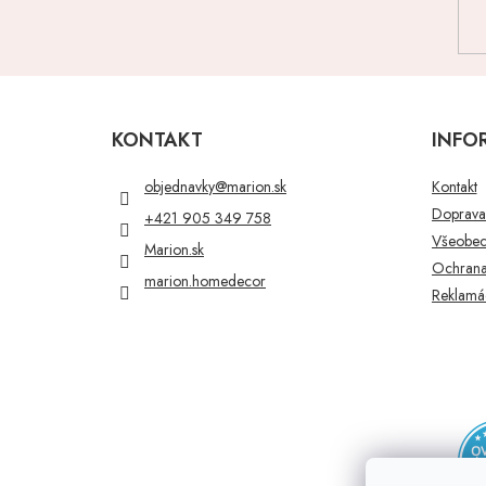
Z
á
p
KONTAKT
INFO
ä
t
objednavky
@
marion.sk
Kontakt
i
Doprava 
+421 905 349 758
e
Všeobec
Marion.sk
Ochrana
marion.homedecor
Reklamác