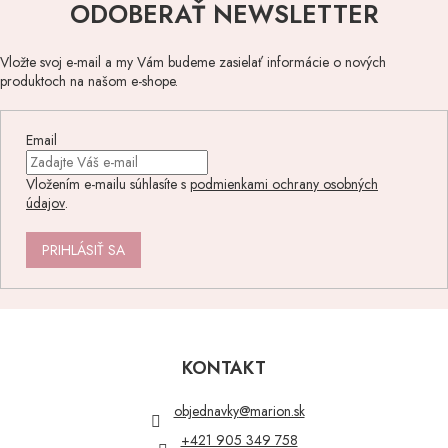
ODOBERAŤ NEWSLETTER
Vložte svoj e-mail a my Vám budeme zasielať informácie o nových
produktoch na našom e-shope.
Email
Vložením e-mailu súhlasíte s
podmienkami ochrany osobných
údajov
.
PRIHLÁSIŤ SA
Z
á
p
KONTAKT
ä
t
objednavky
@
marion.sk
i
+421 905 349 758