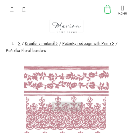
Prejsť
NÁKU
na
obsah
KOŠÍK
Domov
/
Kreatívny materiál
/
Pečiatky redesign with Prima
/
Pečiatka Floral borders