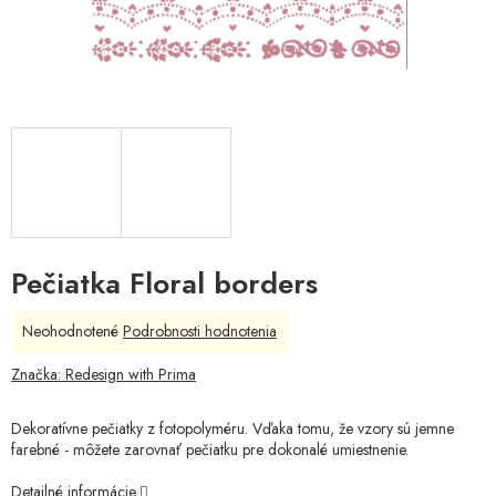
Pečiatka Floral borders
Priemerné
Neohodnotené
Podrobnosti hodnotenia
hodnotenie
produktu
Značka:
Redesign with Prima
je
0,0
Dekoratívne pečiatky z fotopolyméru. Vďaka tomu, že vzory sú jemne
z
farebné - môžete zarovnať pečiatku pre dokonalé umiestnenie.
5
hviezdičiek.
Detailné informácie