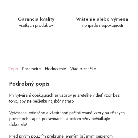
Garancia kvality
Vrátenie alebo výmena
všetkých produktov
v prípade nespokojnosti
Popis
Parametre
Hodnotenie
Viac o značke
Podrobný popis
Pri vytváraní opakujúcich sa vzorov je zreteľne vidieť vzor bez
toho, aby ste pečiatku najskôr nafarbili.
Vytvárajte jedinečné a všestranné pečiatkované vzory na rôznych
povrchoch - aj na potravinách - a pritom vždy pečiatkujte
dokonale!
Pred prvým použitím prebrúste jemným brúsnym papierom.