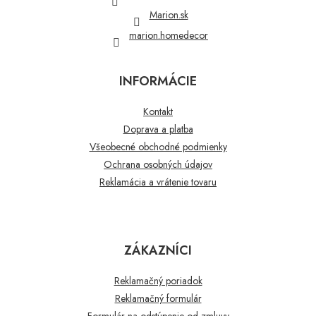
e
Marion.sk
marion.homedecor
INFORMÁCIE
Kontakt
Doprava a platba
Všeobecné obchodné podmienky
Ochrana osobných údajov
Reklamácia a vrátenie tovaru
ZÁKAZNÍCI
Reklamačný poriadok
Reklamačný formulár
Formulár na odstúpenie od zmluvy