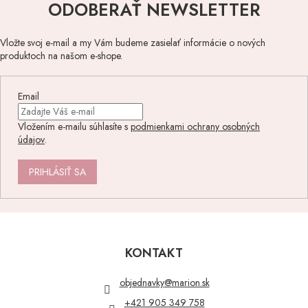
ODOBERAŤ NEWSLETTER
Vložte svoj e-mail a my Vám budeme zasielať informácie o nových
produktoch na našom e-shope.
Email
Vložením e-mailu súhlasíte s
podmienkami ochrany osobných
údajov
.
PRIHLÁSIŤ SA
Z
á
p
KONTAKT
ä
t
objednavky
@
marion.sk
i
+421 905 349 758