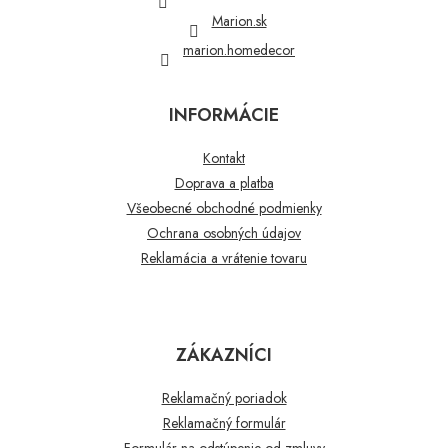
e
Marion.sk
marion.homedecor
INFORMÁCIE
Kontakt
Doprava a platba
Všeobecné obchodné podmienky
Ochrana osobných údajov
Reklamácia a vrátenie tovaru
ZÁKAZNÍCI
Reklamačný poriadok
Reklamačný formulár
Formulár na odstúpenie od zmluvy