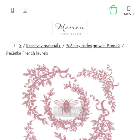
Prejsť
NÁKU
na
obsah
KOŠÍK
Domov
/
Kreatívny materiál
/
Pečiatky redesign with Prima
/
Pečiatka French laurels