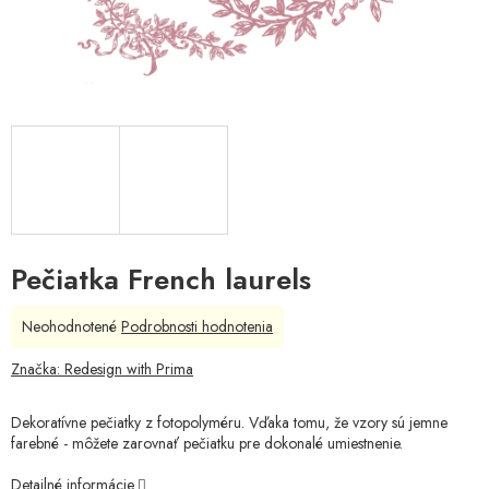
Pečiatka French laurels
Priemerné
Neohodnotené
Podrobnosti hodnotenia
hodnotenie
produktu
Značka:
Redesign with Prima
je
0,0
Dekoratívne pečiatky z fotopolyméru. Vďaka tomu, že vzory sú jemne
z
farebné - môžete zarovnať pečiatku pre dokonalé umiestnenie.
5
hviezdičiek.
Detailné informácie