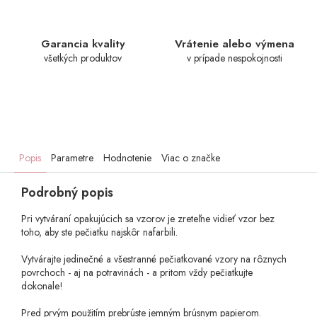
Garancia kvality
Vrátenie alebo výmena
všetkých produktov
v prípade nespokojnosti
Popis
Parametre
Hodnotenie
Viac o značke
Podrobný popis
Pri vytváraní opakujúcich sa vzorov je zreteľne vidieť vzor bez
toho, aby ste pečiatku najskôr nafarbili.
Vytvárajte jedinečné a všestranné pečiatkované vzory na rôznych
povrchoch - aj na potravinách - a pritom vždy pečiatkujte
dokonale!
Pred prvým použitím prebrúste jemným brúsnym papierom.