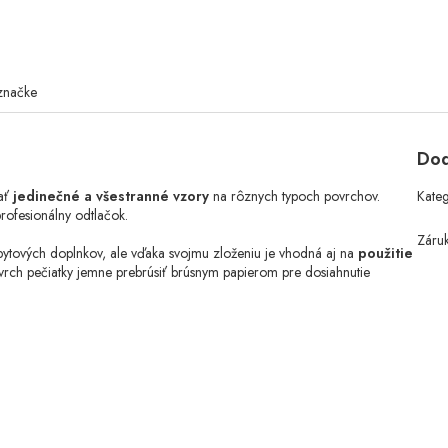
značke
Dod
rať
jedinečné a všestranné vzory
na rôznych typoch povrchov.
Kate
profesionálny odtlačok.
Záru
 bytových doplnkov, ale vďaka svojmu zloženiu je vhodná aj na
použitie
rch pečiatky jemne prebrúsiť brúsnym papierom pre dosiahnutie