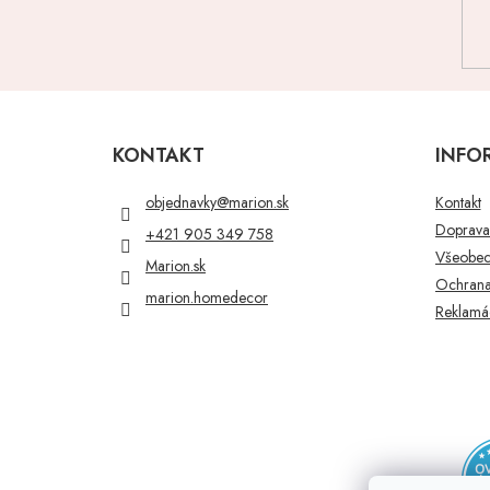
Z
á
p
KONTAKT
INFO
ä
t
objednavky
@
marion.sk
Kontakt
i
Doprava 
+421 905 349 758
e
Všeobec
Marion.sk
Ochrana
marion.homedecor
Reklamác