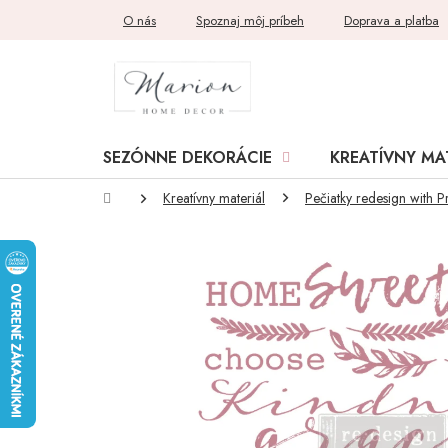
Prejsť
O nás
Spoznaj môj príbeh
Doprava a platba
na
obsah
SEZÓNNE DEKORÁCIE
KREATÍVNY MA
Domov
Kreatívny materiál
Pečiatky redesign with P