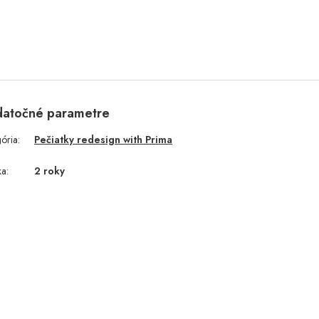
atočné parametre
gória
:
Pečiatky redesign with Prima
ka
:
2 roky