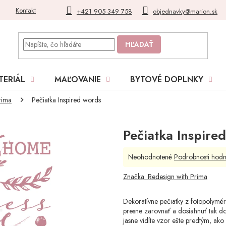
Kontakt
Blog
Moja objednávka
+421 905 349 758
objednavky@marion.sk
HĽADAŤ
TERIÁL
MAĽOVANIE
BYTOVÉ DOPLNKY
rima
Pečiatka Inspired words
Pečiatka Inspire
Priemerné
Neohodnotené
Podrobnosti hodn
hodnotenie
produktu
Značka:
Redesign with Prima
je
0,0
Dekoratívne pečiatky z fotopolymé
z
presne zarovnať a dosiahnuť tak do
5
jasne vidíte vzor ešte predtým, ako 
hviezdičiek.