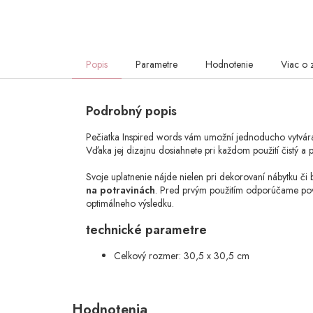
Popis
Parametre
Hodnotenie
Viac o 
Podrobný popis
Pečiatka Inspired words vám umožní jednoducho vytvá
Vďaka jej dizajnu dosiahnete pri každom použití čistý a 
Svoje uplatnenie nájde nielen pri dekorovaní nábytku či
na potravinách
. Pred prvým použitím odporúčame pov
optimálneho výsledku.
technické parametre
Celkový rozmer: 30,5 x 30,5 cm