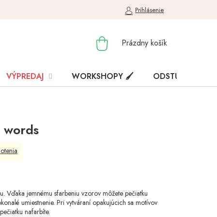
Prihlásenie
NÁKUPNÝ
Prázdny košík
KOŠÍK
VÝPREDAJ
WORKSHOPY 🖌️
ODSTÚPENIE OD
d words
otenia
ru. Vďaka jemnému sfarbeniu vzorov môžete pečiatku
konalé umiestnenie. Pri vytváraní opakujúcich sa motívov
pečiatku nafarbíte.