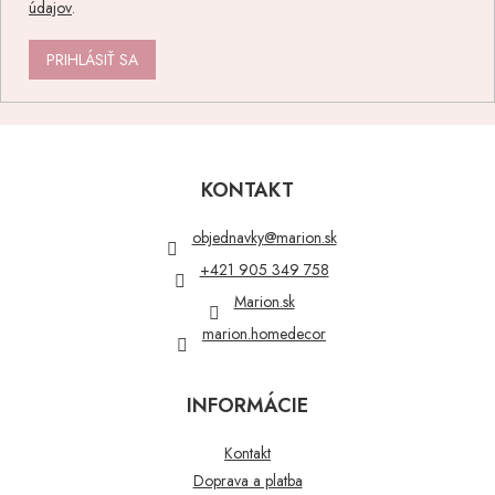
údajov
.
PRIHLÁSIŤ SA
Z
á
p
KONTAKT
ä
t
objednavky
@
marion.sk
i
+421 905 349 758
e
Marion.sk
marion.homedecor
INFORMÁCIE
Kontakt
Doprava a platba