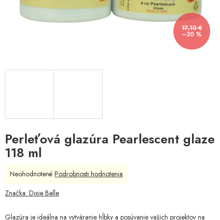
17,10 €
–20 %
Perleťová glazúra Pearlescent glaze
118 ml
Priemerné
Neohodnotené
Podrobnosti hodnotenia
hodnotenie
produktu
Značka:
Dixie Belle
je
0,0
Glazúra je ideálna na vytváranie hĺbky a posúvanie vašich projektov na