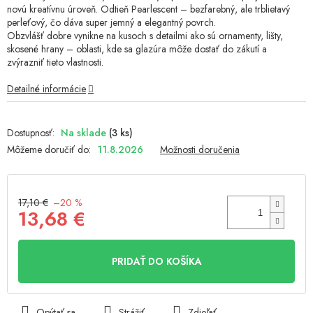
z
novú kreatívnu úroveň. Odtieň Pearlescent – bezfarebný, ale trblietavý
5
perleťový, čo dáva super jemný a elegantný povrch.
hviezdičiek.
Obzvlášť dobre vynikne na kusoch s detailmi ako sú ornamenty, lišty,
skosené hrany – oblasti, kde sa glazúra môže dostať do zákutí a
zvýrazniť tieto vlastnosti.
Detailné informácie
Na sklade
(3 ks)
Môžeme doručiť do:
11.8.2026
Možnosti doručenia
17,10 €
–20 %
13,68 €
Jednotková
cena:
PRIDAŤ DO KOŠÍKA
Opýtať sa
Strážiť
Zdieľať