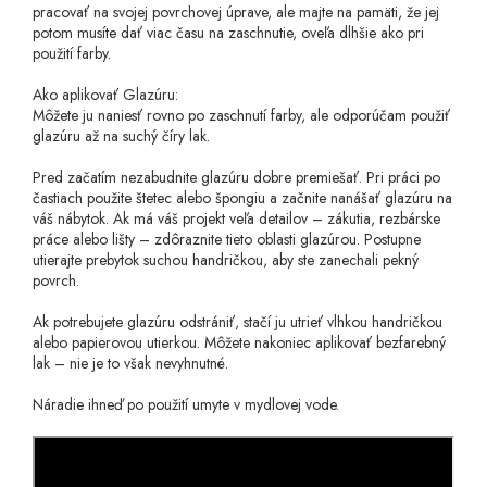
pracovať na svojej povrchovej úprave, ale majte na pamäti, že jej
potom musíte dať viac času na zaschnutie, oveľa dlhšie ako pri
použití farby.
Ako aplikovať Glazúru:
Môžete ju naniesť rovno po zaschnutí farby, ale odporúčam použiť
glazúru až na suchý číry lak.
Pred začatím nezabudnite glazúru dobre premiešať. Pri práci po
častiach použite štetec alebo špongiu a začnite nanášať glazúru na
váš nábytok. Ak má váš projekt veľa detailov – zákutia, rezbárske
práce alebo lišty – zdôraznite tieto oblasti glazúrou. Postupne
utierajte prebytok suchou handričkou, aby ste zanechali pekný
povrch.
Ak potrebujete glazúru odstrániť, stačí ju utrieť vlhkou handričkou
alebo papierovou utierkou. Môžete nakoniec aplikovať bezfarebný
lak – nie je to však nevyhnutné.
Náradie ihneď po použití umyte v mydlovej vode.