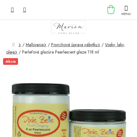
Prejsť
NÁKU
na
obsah
KOŠÍK
Domov
/
Maľovanie
/
Povrchová úprava nábytku
/
Vosky, laky,
oleje
/
Perleťová glazúra Pearlescent glaze 118 ml
Akcia