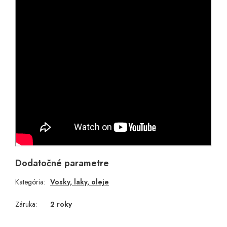
Dodatočné parametre
Kategória
:
Vosky, laky, oleje
Záruka
:
2 roky