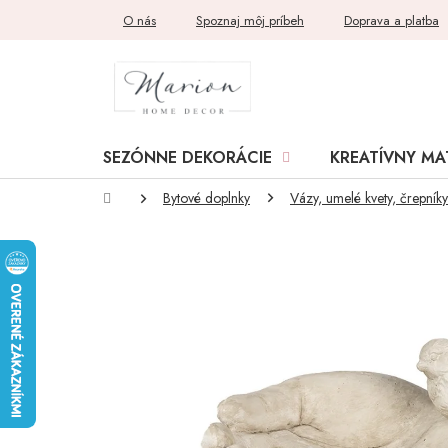
Prejsť
O nás
Spoznaj môj príbeh
Doprava a platba
na
obsah
SEZÓNNE DEKORÁCIE
KREATÍVNY MA
Domov
Bytové doplnky
Vázy, umelé kvety, črepníky