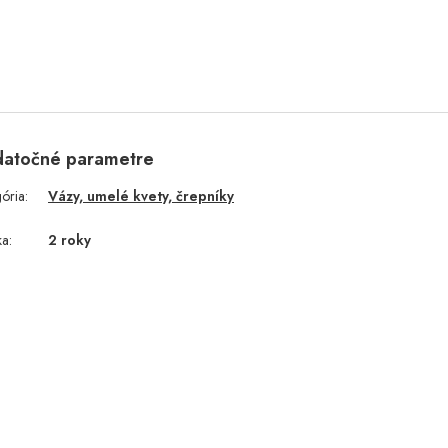
atočné parametre
gória
:
Vázy, umelé kvety, črepníky
ka
:
2 roky