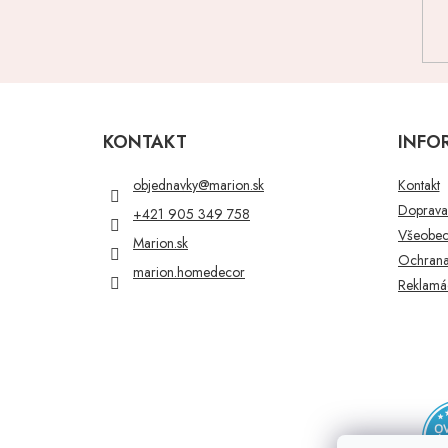
Z
á
p
KONTAKT
INFO
ä
t
objednavky
@
marion.sk
Kontakt
i
Doprava 
+421 905 349 758
e
Všeobec
Marion.sk
Ochrana
marion.homedecor
Reklamác