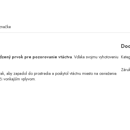
značke
Dod
dzený prvok pre pozorovanie vtáctva
. Vďaka svojmu vyhotoveniu
Kate
Záru
k, aby zapadol do prostredia a poskytol vtáctvu miesto na osvieženie.
či vonkajším vplyvom.