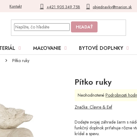
Kontakt
Blog
Moja objednávka
+421 905 349 758
objednavky@marion.sk
HĽADAŤ
TERIÁL
MAĽOVANIE
BYTOVÉ DOPLNKY
Pítko ruky
Pítko ruky
Priemerné
Neohodnotené
Podrobnosti hodn
hodnotenie
produktu
Značka:
Clayre & Eef
je
0,0
Dodajte svojej záhrade šarm s nádo
z
funkčný doplnok priťahuje rôzne vt
5
krídel a spevu.
hviezdičiek.