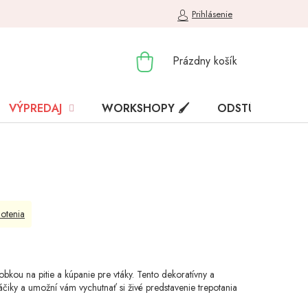
Prihlásenie
NÁKUPNÝ
Prázdny košík
KOŠÍK
VÝPREDAJ
WORKSHOPY 🖌️
ODSTÚPENIE OD
otenia
bkou na pitie a kúpanie pre vtáky. Tento dekoratívny a
áčiky a umožní vám vychutnať si živé predstavenie trepotania