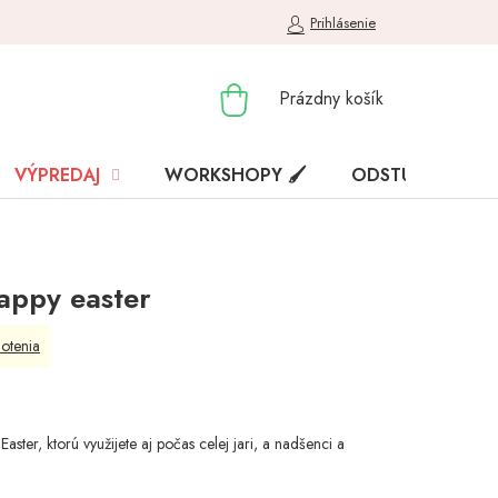
Prihlásenie
NÁKUPNÝ
Prázdny košík
KOŠÍK
VÝPREDAJ
WORKSHOPY 🖌️
ODSTÚPENIE OD
appy easter
otenia
ster, ktorú využijete aj počas celej jari, a nadšenci a