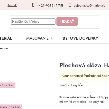
Kontakt
Blog
Moja objednávka
+421 905 349 758
objednavky@marion.sk
HĽADAŤ
TERIÁL
MAĽOVANIE
BYTOVÉ DOPLNKY
easter
Plechová dóza H
Priemerné
Neohodnotené
Podrobnosti hodn
hodnotenie
produktu
Značka:
Easy life
je
0,0
Krásna veľkonočná kolekcia Happy Ea
z
milovníci zvieratiek i po celý rok.
5
hviezdičiek.