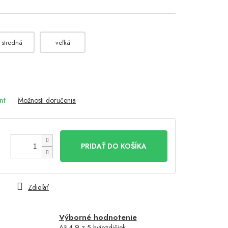
stredná
veľká
nt
Možnosti doručenia
PRIDAŤ DO KOŠÍKA
Zdieľať
Výborné hodnotenie
Až 4,9 z 5 hviezdičiek