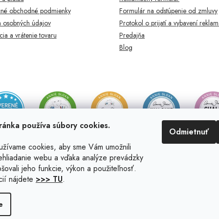
né obchodné podmienky
Formulár na odstúpenie od zmluvy
 osobných údajov
Protokol o prijatí a vybavení rekla
ia a vrátenie tovaru
Predajňa
Blog
ránka používa súbory cookies.
Odmietnuť
užívame cookies, aby sme Vám umožnili
ehliadanie webu a vďaka analýze prevádzky
šovali jeho funkcie, výkon a použiteľnosť.
cií nájdete
>>> TU
.
e
viť nastavenie cookies