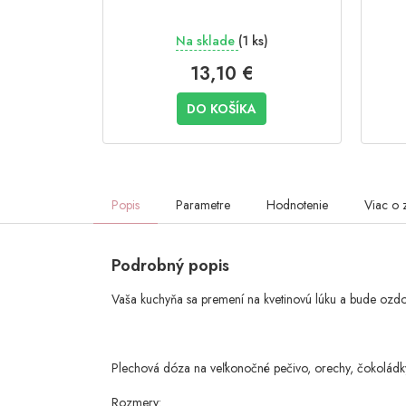
Na sklade
(1 ks)
13,10 €
DO KOŠÍKA
Popis
Parametre
Hodnotenie
Viac o 
Podrobný popis
Vaša kuchyňa sa premení na kvetinovú lúku a bude oz
Plechová dóza na veľkonočné pečivo, orechy, čokoládky
Rozmery: