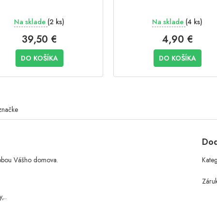
Na sklade
(2 ks)
Na sklade
(4 ks)
39,50 €
4,90 €
DO KOŠÍKA
DO KOŠÍKA
značke
Dod
dobou Vášho domova.
Kate
Záru
,..