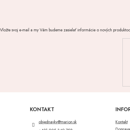
Vložte svoj e-mail a my Vám budeme zasielať informácie o nových produkto
Z
á
p
KONTAKT
INFO
ä
t
objednavky
@
marion.sk
Kontakt
i
Doprava 