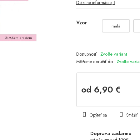
Detailné informácie
Vzor
malá
Zvoľte variant
Môžeme doručiť do:
Zvoľte varia
od
6,90 €
Jednotková
cena:
Opýtať sa
Strážiť
Doprava zadarmo
pri nákupe nad 100€