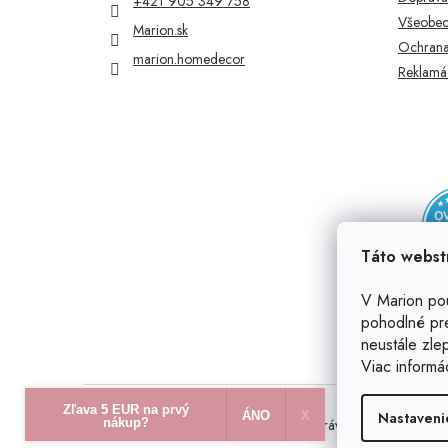
+421 905 349 758
e
Všeobec
Marion.sk
Ochrana
marion.homedecor
Reklamác
Táto webst
V Marion po
pohodlné pr
neustále zlep
Viac informá
Zľava 5 EUR na prvý
ÁNO
X​
Nastaveni
Copyright 2026
Marion.sk
. Všetky práva vyhradené.
Upra
nákup?