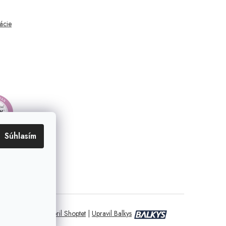
mácie
Súhlasím
Vytvoril Shoptet
|
Upravil Balkys