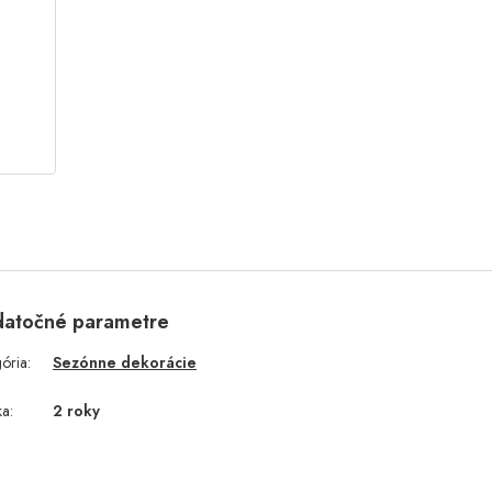
atočné parametre
gória
:
Sezónne dekorácie
ka
:
2 roky