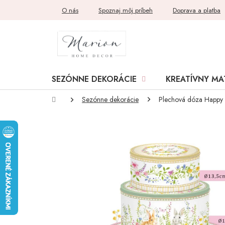
Prejsť
O nás
Spoznaj môj príbeh
Doprava a platba
na
obsah
SEZÓNNE DEKORÁCIE
KREATÍVNY MA
Domov
Sezónne dekorácie
Plechová dóza Happy 