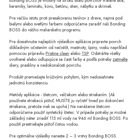
Bonding BOSS je vhodný na širokú škálu povrchov vrátane skla,
keramiky, laminátu, kovu, betónu, stien, nábytku a skriniek.
Pre väčšiu istotu proti presakovaniu tanínov z dreva, najmä pod
bielymi alebo svetlými farbami odporúčame zaradiť náš Bonding
BOSS do vášho maliarskeho programu.
Pre dosiahnutie najlepších výsledkov aplikácie pripravte povrch
dôkladným očistením od nečistôt, mastnoty, špiny, vosku napríklad
pomocou prípravku
Pristine clean
alebo
TSP
. Odstráňte všetky
uvoľnené alebo odlupujúce sa časti farby a podľa potreby
zatmelte
diery, praskliny a nedokonalosti povrchu.
Produkt premiešajte krúživými pohybmi, kým nedosiahnete
jednotnú konzistenciu.
Metódy aplikácie - štetcom, valčekom alebo striekaním. (Ak
používate striekacú pištoľ, MUSÍTE ju vyčistiť hneď po dokončení
striekania, pretože inak sa upchá.) Na nanášanie štetcom
odporúčame použiť syntetický štetec.
V prípade potreby je možné
základný náter zriediť 115 ml vody na 946 ml Bonding BOSS. Po
použití prestriekajte pištoľ čistou vodou.
Pre optimálne výsledky naneste 2 – 3 vrstvy Bonding BOSS.