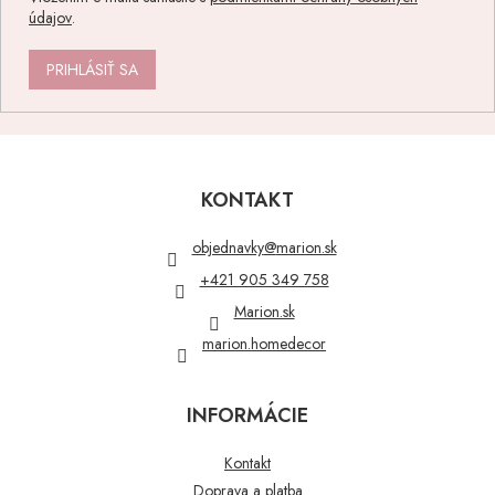
údajov
.
PRIHLÁSIŤ SA
Z
á
p
KONTAKT
ä
t
objednavky
@
marion.sk
i
+421 905 349 758
e
Marion.sk
marion.homedecor
INFORMÁCIE
Kontakt
Doprava a platba