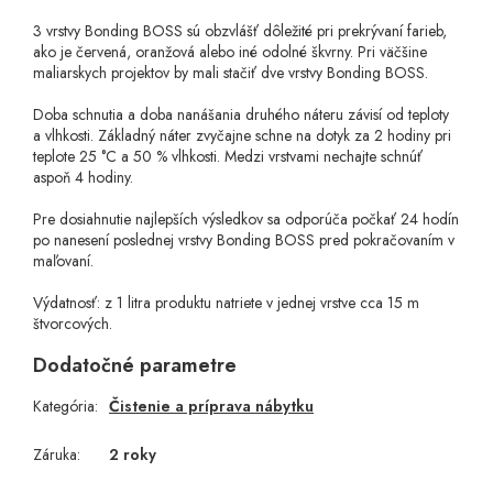
3 vrstvy Bonding BOSS sú obzvlášť dôležité pri prekrývaní farieb,
ako je červená, oranžová alebo iné odolné škvrny. Pri väčšine
maliarskych projektov by mali stačiť dve vrstvy Bonding BOSS.
Doba schnutia a doba nanášania druhého náteru závisí od teploty
a vlhkosti. Základný náter zvyčajne schne na dotyk za 2 hodiny pri
teplote 25 °C a 50 % vlhkosti. Medzi vrstvami nechajte schnúť
aspoň 4 hodiny.
Pre dosiahnutie najlepších výsledkov sa odporúča počkať 24 hodín
po nanesení poslednej vrstvy Bonding BOSS pred pokračovaním v
maľovaní.
Výdatnosť: z 1 litra produktu natriete v jednej vrstve cca 15 m
štvorcových.
Dodatočné parametre
Kategória
:
Čistenie a príprava nábytku
Záruka
:
2 roky