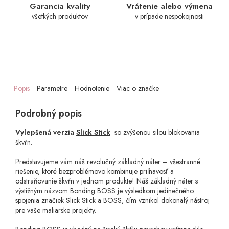
Garancia kvality
Vrátenie alebo výmena
všetkých produktov
v prípade nespokojnosti
Popis
Parametre
Hodnotenie
Viac o značke
Podrobný popis
Vylepšená verzia
Slick Stick
so zvýšenou silou blokovania
škvŕn.
Predstavujeme vám náš revolučný základný náter – všestranné
riešenie, ktoré bezproblémovo kombinuje priľnavosť a
odstraňovanie škvŕn v jednom produkte! Náš základný náter s
výstižným názvom Bonding BOSS je výsledkom jedinečného
spojenia značiek Slick Stick a BOSS, čím vznikol dokonalý nástroj
pre vaše maliarske projekty.