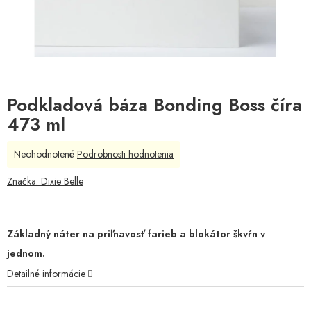
Podkladová báza Bonding Boss číra
473 ml
Priemerné
Neohodnotené
Podrobnosti hodnotenia
hodnotenie
produktu
Značka:
Dixie Belle
je
0,0
z
5
Základný náter na priľnavosť farieb a blokátor škvŕn v
hviezdičiek.
jednom.
Detailné informácie