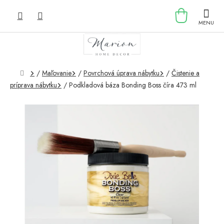
Prejsť
NÁKU
na
obsah
KOŠÍK
Domov
/
Maľovanie
/
Povrchová úprava nábytku
/
Čistenie a
príprava nábytku
/
Podkladová báza Bonding Boss číra 473 ml