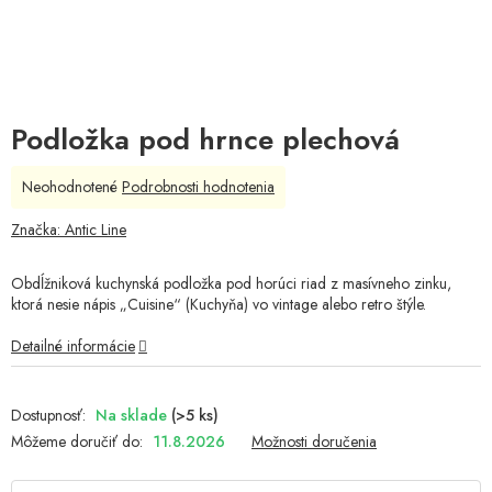
Podložka pod hrnce plechová
Priemerné
Neohodnotené
Podrobnosti hodnotenia
hodnotenie
produktu
Značka:
Antic Line
je
0,0
Obdĺžniková kuchynská podložka pod horúci riad z masívneho zinku,
z
ktorá nesie nápis „Cuisine“ (Kuchyňa) vo vintage alebo retro štýle.
5
hviezdičiek.
Detailné informácie
Na sklade
(>5 ks)
Môžeme doručiť do:
11.8.2026
Možnosti doručenia