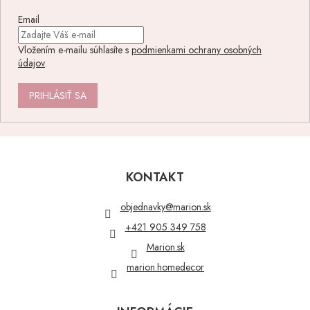
Email
Vložením e-mailu súhlasíte s
podmienkami ochrany osobných
údajov
.
PRIHLÁSIŤ SA
Z
á
p
KONTAKT
ä
t
objednavky
@
marion.sk
i
+421 905 349 758
e
Marion.sk
marion.homedecor