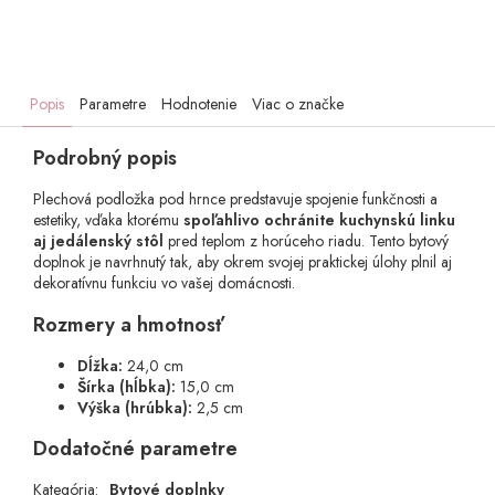
Popis
Parametre
Hodnotenie
Viac o značke
Podrobný popis
Plechová podložka pod hrnce predstavuje spojenie funkčnosti a
estetiky, vďaka ktorému
spoľahlivo ochránite kuchynskú linku
aj jedálenský stôl
pred teplom z horúceho riadu. Tento bytový
doplnok je navrhnutý tak, aby okrem svojej praktickej úlohy plnil aj
dekoratívnu funkciu vo vašej domácnosti.
Rozmery a hmotnosť
Dĺžka:
24,0 cm
Šírka (hĺbka):
15,0 cm
Výška (hrúbka):
2,5 cm
Dodatočné parametre
Kategória
:
Bytové doplnky