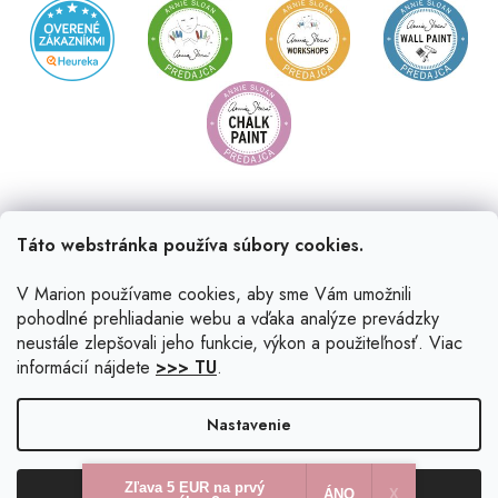
Táto webstránka používa súbory cookies.
V Marion používame cookies, aby sme Vám umožnili
pohodlné prehliadanie webu a vďaka analýze prevádzky
neustále zlepšovali jeho funkcie, výkon a použiteľnosť. Viac
informácií nájdete
>>> TU
.
Vytvoril Shoptet
|
Upravil Balkys
Nastavenie
Copyright 2026
Marion.sk
. Všetky práva vyhradené.
Upraviť
Zľava 5 EUR na prvý
Odmietnuť
Súhlasím
nastavenie cookies
ÁNO
X​