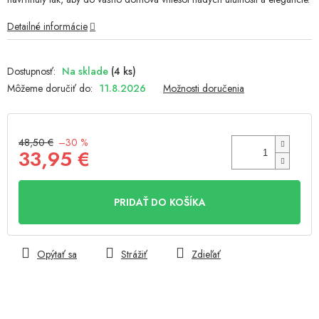
hviezdičiek.
Detailné informácie
Na sklade
(4 ks)
Môžeme doručiť do:
11.8.2026
Možnosti doručenia
48,50 €
–30 %
33,95 €
Jednotková
cena:
PRIDAŤ DO KOŠÍKA
Opýtať sa
Strážiť
Zdieľať