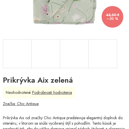
48,50 €
–30 %
Prikrývka Aix zelená
Priemerné
Neohodnotené
Podrobnosti hodnotenia
hodnotenie
produktu
Značka:
Chic Antique
je
0,0
Prikrývka Aix od značky Chic Antique predstavuje elegantný doplnok do
z
interiéru, v ktorom sa snúbi vycibrený štýl s pohodlím. Tento kúsok je
5
navrhnutý tak, aby do vášho domova vniesol nádych útulnosti a elegancie.