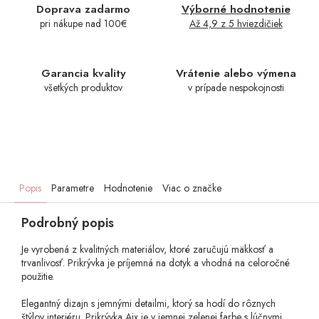
Doprava zadarmo
Výborné hodnotenie
pri nákupe nad 100€
Až 4,9 z 5 hviezdičiek
Garancia kvality
Vrátenie alebo výmena
všetkých produktov
v prípade nespokojnosti
Popis
Parametre
Hodnotenie
Viac o značke
Podrobný popis
Je vyrobená z kvalitných materiálov, ktoré zaručujú mäkkosť a
trvanlivosť. Prikrývka je príjemná na dotyk a vhodná na celoročné
použitie.
Elegantný dizajn s jemnými detailmi, ktorý sa hodí do rôznych
štýlov interiéru. Prikrývka Aix je v jemnej zelenej farbe s lúčnymi