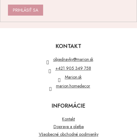
PRIHLÁSIŤ SA
Z
á
p
KONTAKT
ä
t
objednavky
@
marion.sk
i
+421 905 349 758
e
Marion.sk
marion.homedecor
INFORMÁCIE
Kontakt
Doprava a platba
Všeobecné obchodné podmienky