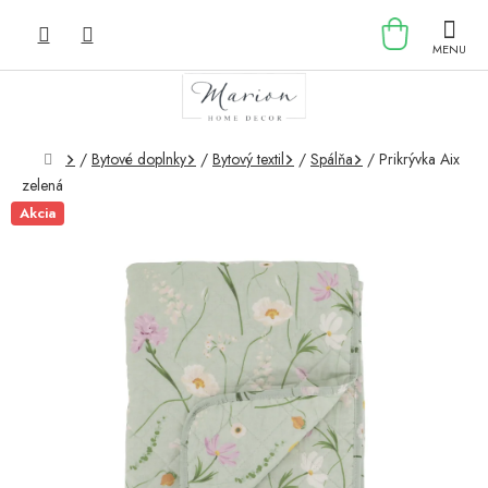
Prejsť
NÁKU
na
obsah
KOŠÍK
Domov
/
Bytové doplnky
/
Bytový textil
/
Spálňa
/
Prikrývka Aix
zelená
Akcia