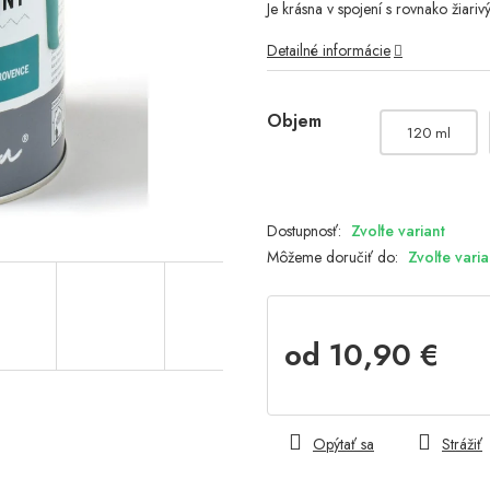
Je krásna v spojení s rovnako žiariv
Detailné informácie
Objem
120 ml
Zvoľte variant
Môžeme doručiť do:
Zvoľte varia
od
10,90 €
Jednotková
cena:
Opýtať sa
Strážiť