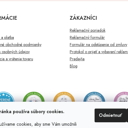
RMÁCIE
ZÁKAZNÍCI
Reklamačný poriadok
a platba
Reklamačný formulár
né obchodné podmienky
Formulár na odstúpenie od zmluvy
 osobných údajov
Protokol o prijatí a vybavení rekla
ia a vrátenie tovaru
Predajňa
Blog
ránka používa súbory cookies.
Odmietnuť
užívame cookies, aby sme Vám umožnili