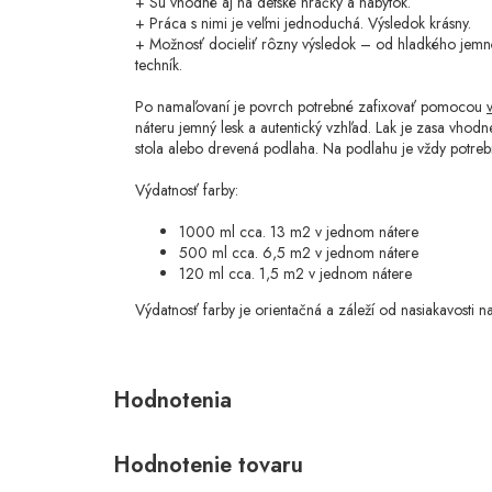
+ Sú vhodné aj na detské hračky a nábytok.
+ Práca s nimi je veľmi jednoduchá. Výsledok krásny.
+ Možnosť docieliť rôzny výsledok – od hladkého jemn
techník.
Po namaľovaní je povrch potrebné zafixovať pomocou
náteru jemný lesk a autentický vzhľad. Lak je zasa vhod
stola alebo drevená podlaha. Na podlahu je vždy potrebn
Výdatnosť farby:
1000 ml cca. 13 m2 v jednom nátere
500 ml cca. 6,5 m2 v jednom nátere
120 ml cca. 1,5 m2 v jednom nátere
Výdatnosť farby je orientačná a záleží od nasiakavosti n
Hodnotenie tovaru