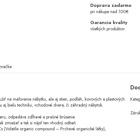
Doprava zadarmo
pri nákupe nad 100€
Garancia kvality
všetkých produktov
značke
Dod
oužiť na maľovanie nábytku, ale aj stien, podláh, kovových a plastových
Kate
u aj bielu techniku, vchodové dvere, či záhradný nábytok.
Záru
eru, odpadáva zdĺhavé a prašné brúsenie.
k zmiešať a tak si nájsť ten vhodný odtieň.
s (Volatile organic compound – Prchavé organické látky),