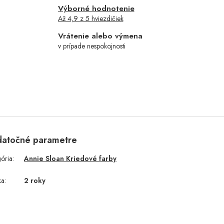
Výborné hodnotenie
Až 4,9 z 5 hviezdičiek
Vrátenie alebo výmena
v prípade nespokojnosti
atočné parametre
gória
:
Annie Sloan Kriedové farby
ka
:
2 roky