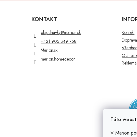
Z
á
p
KONTAKT
INFO
ä
t
objednavky
@
marion.sk
Kontakt
i
Doprava 
+421 905 349 758
e
Všeobec
Marion.sk
Ochrana
marion.homedecor
Reklamác
Táto webst
V Marion po