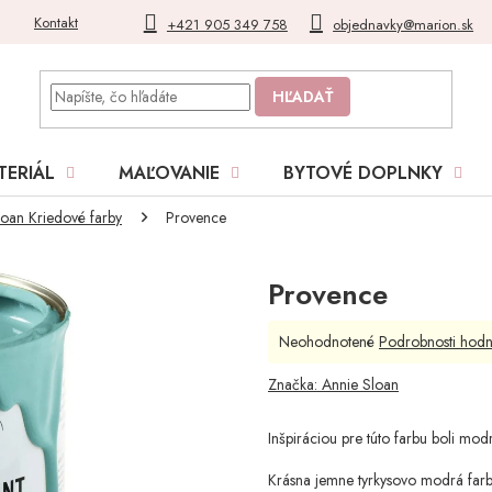
Kontakt
Blog
Moja objednávka
+421 905 349 758
objednavky@marion.sk
HĽADAŤ
TERIÁL
MAĽOVANIE
BYTOVÉ DOPLNKY
loan Kriedové farby
Provence
Provence
Priemerné
Neohodnotené
Podrobnosti hodn
hodnotenie
produktu
Značka:
Annie Sloan
je
0,0
Inšpiráciou pre túto farbu boli mo
z
5
Krásna jemne tyrkysovo modrá farba,
hviezdičiek.