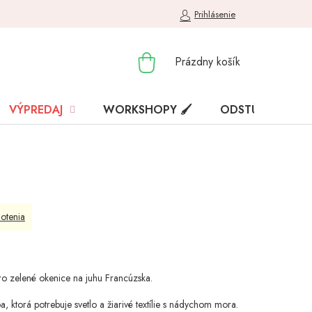
Prihlásenie
NÁKUPNÝ
Prázdny košík
KOŠÍK
VÝPREDAJ
WORKSHOPY 🖌️
ODSTÚPENIE OD
otenia
dro zelené okenice na juhu Francúzska.
 ktorá potrebuje svetlo a žiarivé textílie s nádychom mora.