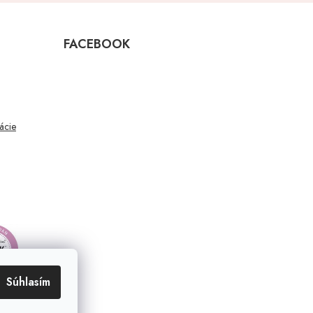
FACEBOOK
mácie
Súhlasím