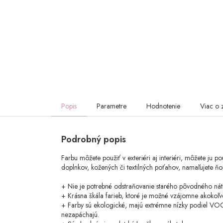
Popis
Parametre
Hodnotenie
Viac o 
Podrobný popis
Farbu môžete použiť v exteriéri aj interiéri, môžete ju p
doplnkov, kožených či textilných poťahov, namaľujete ňo
+ Nie je potrebné odstraňovanie starého pôvodného nát
+ Krásna škála farieb, ktoré je možné vzájomne akokoľve
+ Farby sú ekologické, majú extrémne nízky podiel VOC
nezapáchajú.