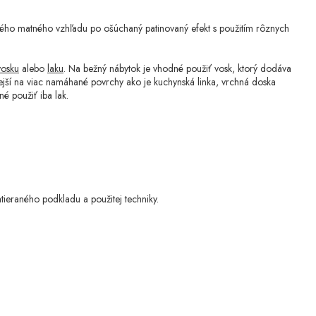
ého matného vzhľadu po ošúchaný patinovaný efekt s použitím rôznych
vosku
alebo
laku
. Na bežný nábytok je vhodné použiť vosk, ktorý dodáva
nejší na viac namáhané povrchy ako je kuchynská linka, vrchná doska
é použiť iba lak.
atieraného podkladu a použitej techniky.