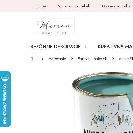
Prejsť
O nás
Spoznaj môj príbeh
Doprava a platba
na
obsah
SEZÓNNE DEKORÁCIE
KREATÍVNY MA
Domov
Maľovanie
Farby na nábytok
Annie S