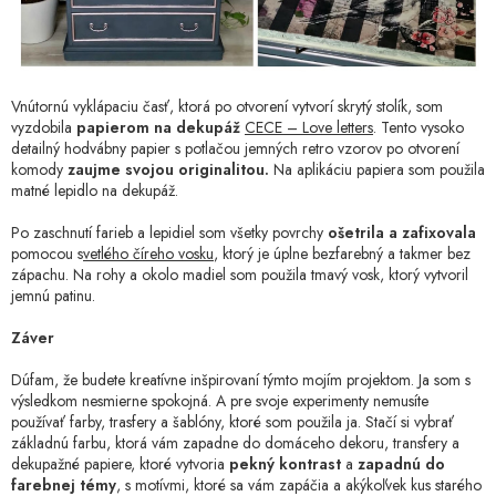
Vnútornú vyklápaciu časť, ktorá po otvorení vytvorí skrytý stolík, som
vyzdobila
papierom na dekupáž
CECE – Love letters
. Tento vysoko
detailný hodvábny papier s potlačou jemných retro vzorov po otvorení
komody
zaujme svojou originalitou.
Na aplikáciu papiera som použila
matné lepidlo na dekupáž.
Po zaschnutí farieb a lepidiel som všetky povrchy
ošetrila a zafixovala
pomocou s
vetlého číreho vosku
, ktorý je úplne bezfarebný a takmer bez
zápachu. Na rohy a okolo madiel som použila tmavý vosk, ktorý vytvoril
jemnú patinu.
Záver
Dúfam, že budete kreatívne inšpirovaní týmto mojím projektom. Ja som s
výsledkom nesmierne spokojná. A pre svoje experimenty nemusíte
používať farby, trasfery a šablóny, ktoré som použila ja. Stačí si vybrať
základnú farbu, ktorá vám zapadne do domáceho dekoru, transfery a
dekupažné papiere, ktoré vytvoria
pekný kontrast
a
zapadnú do
farebnej témy
, s motívmi, ktoré sa vám zapáčia a akýkoľvek kus starého