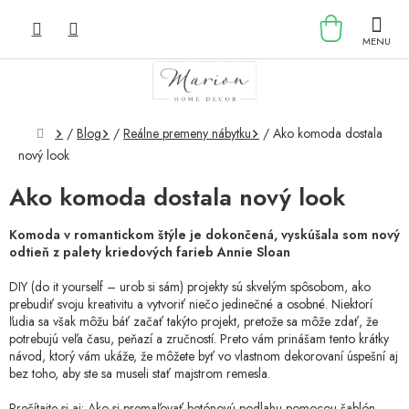
Prejsť
NÁKU
na
obsah
KOŠÍK
Domov
/
Blog
/
Reálne premeny nábytku
/
Ako komoda dostala
nový look
Ako komoda dostala nový look
Komoda v romantickom štýle je dokončená, vyskúšala som nový
odtieň z palety kriedových farieb Annie Sloan
DIY (do it yourself – urob si sám) projekty sú skvelým spôsobom, ako
prebudiť svoju kreativitu a vytvoriť niečo jedinečné a osobné. Niektorí
ľudia sa však môžu báť začať takýto projekt, pretože sa môže zdať, že
potrebujú veľa času, peňazí a zručností. Preto vám prinášam tento krátky
návod, ktorý vám ukáže, že môžete byť vo vlastnom dekorovaní úspešní aj
bez toho, aby ste sa museli stať majstrom remesla.
Prečítajte si aj:
Ako si premaľovať betónovú podlahu pomocou šablón