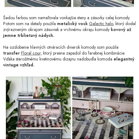
Šedou farbou som namaľovala vonkajšie steny a zásuvky celej komody.
Potom som na detaily použila
metalický vosk
Galactic halo
, ktorý dodal
zvýrazneným okrajom zásuviek a vrchnému okraju komody
kovový až
jemne trblietavý nádych.
Na ozdobenie hlavných otváracích dvierok komody som použila
transfer
Floral cour,
ktorý presne zapadol do farebnej kombinácie.
Vďaka starožitnému kvetinovému dizajnu nadobudla komoda
elegantný
vintage vzhľad.