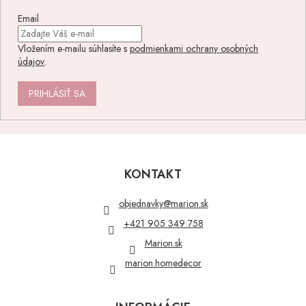
Email
Vložením e-mailu súhlasíte s
podmienkami ochrany osobných
údajov
.
PRIHLÁSIŤ SA
Z
á
p
KONTAKT
ä
t
objednavky
@
marion.sk
i
+421 905 349 758
e
Marion.sk
marion.homedecor