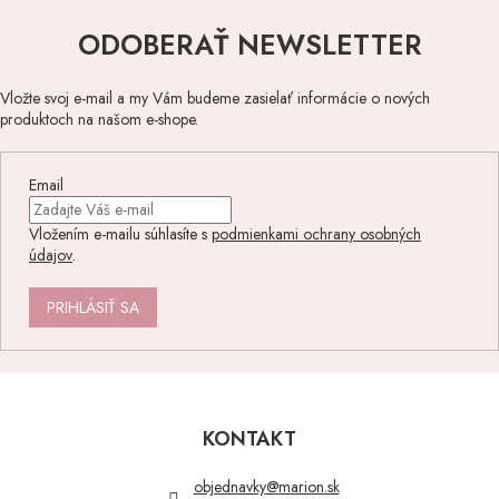
ODOBERAŤ NEWSLETTER
Vložte svoj e-mail a my Vám budeme zasielať informácie o nových
produktoch na našom e-shope.
Email
Vložením e-mailu súhlasíte s
podmienkami ochrany osobných
údajov
.
PRIHLÁSIŤ SA
Z
á
p
KONTAKT
ä
t
objednavky
@
marion.sk