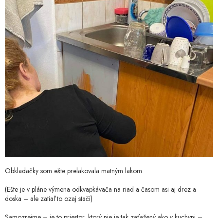
Obkladačky som ešte prelakovala matným lakom.
(Ešte je v pláne výmena odkvapkávača na riad a časom asi aj drez a
doska – ale zatiaľ to ozaj stačí)
Samozrejme – je to priestor, ktorý nie je tak zaťažený ako v kuchyni –