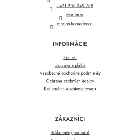
i
+421 905 349 758
e
Marion.sk
marion.homedecor
INFORMÁCIE
Kontakt
Doprava a platba
Všeobecné obchodné podmienky
Ochrana osobných údajov
Reklamácia a vrátenie tovaru
ZÁKAZNÍCI
Reklamačný poriadok