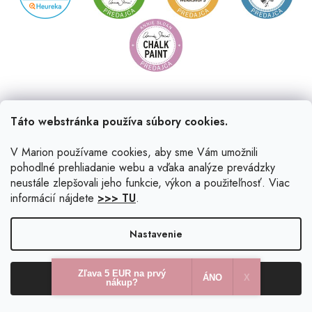
Táto webstránka používa súbory cookies.
V Marion používame cookies, aby sme Vám umožnili
pohodlné prehliadanie webu a vďaka analýze prevádzky
neustále zlepšovali jeho funkcie, výkon a použiteľnosť. Viac
informácií nájdete
>>> TU
.
Vytvoril Shoptet
|
Upravil Balkys
Nastavenie
Copyright 2026
Marion.sk
. Všetky práva vyhradené.
Upraviť
Zľava 5 EUR na prvý
Odmietnuť
Súhlasím
nastavenie cookies
ÁNO
X​
nákup?