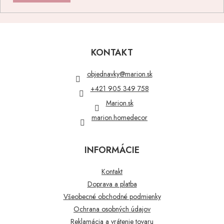
Z
á
p
KONTAKT
ä
t
objednavky
@
marion.sk
i
+421 905 349 758
e
Marion.sk
marion.homedecor
INFORMÁCIE
Kontakt
Doprava a platba
Všeobecné obchodné podmienky
Ochrana osobných údajov
Reklamácia a vrátenie tovaru