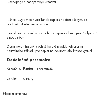
Decoupage a zapojte svoju kreativitu.
Náš tip: Zvýraznite živosť farieb papiera na dekupáž tým, že
podklad natriete bielou farbou.
Tento krok zvýrazní skutočné farby papiera a bráni jeho "splynutiu"
s podkladom.
Dosiahnete nápadný a pútavý hotový produkt vytvorením
neutrálneho základu pre papier na dekupáž, aby krásne vynikol.
Dodatočné parametre
Kategória
:
Papier na dekupáž
Záruka
:
2 roky