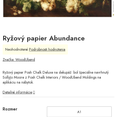
Ryžový papier Abundance
Priemerné
Neohodnotené
Podrobnosti hodnotenia
hodnotenie
produktu
Značka:
WoodUbend
je
0,0
Ryžový papier Posh Chalk Deluxe na dekupáž bol špeciálne navrhnutý
z
SollyJo Moore z Posh Chalk Interiors / WoodUbend Moldings na
5
aplikáciu na nábytok.
hviezdičiek.
Detailné informácie
Rozmer
A1