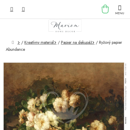
Prejsť
NÁKU
na
obsah
KOŠÍK
Domov
/
Kreatívny materiál
/
Papier na dekupáž
/
Ryžový papier
Abundance