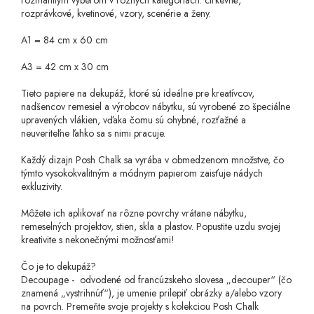
rozmanitým výberom v rôznych kategóriách: cirkevné,
rozprávkové, kvetinové, vzory, scenérie a ženy.
A1 = 84 cm x 60 cm
A3 = 42 cm x 30 cm
Tieto papiere na dekupáž, ktoré sú ideálne pre kreatívcov,
nadšencov remesiel a výrobcov nábytku, sú vyrobené zo špeciálne
upravených vlákien, vďaka čomu sú ohybné, rozťažné a
neuveriteľne ľahko sa s nimi pracuje.
Každý dizajn Posh Chalk sa vyrába v obmedzenom množstve, čo
týmto vysokokvalitným a módnym papierom zaisťuje nádych
exkluzivity.
Môžete ich aplikovať na rôzne povrchy vrátane nábytku,
remeselných projektov, stien, skla a plastov. Popustite uzdu svojej
kreativite s nekonečnými možnosťami!
Čo je to dekupáž?
Decoupage - odvodené od francúzskeho slovesa „decouper“ (čo
znamená „vystrihnúť“), je umenie prilepiť obrázky a/alebo vzory
na povrch. Premeňte svoje projekty s kolekciou Posh Chalk