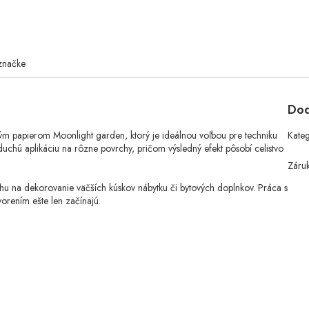
značke
Dod
m papierom Moonlight garden, ktorý je ideálnou voľbou pre techniku
Kate
uchú aplikáciu na rôzne povrchy, pričom výsledný efekt pôsobí celistvo
Záru
u na dekorovanie väčších kúskov nábytku či bytových doplnkov. Práca s
tvorením ešte len začínajú.