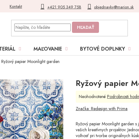
Kontakt
Blog
Moja objednávka
+421 905 349 758
objednavky@marion.sk
HĽADAŤ
TERIÁL
MAĽOVANIE
BYTOVÉ DOPLNKY
Ryžový papier Moonlight garden
Ryžový papier M
Priemerné
Neohodnotené
Podrobnosti hodn
hodnotenie
produktu
Značka:
Redesign with Prima
je
0,0
Ryžový papier Moonlight garden s j
z
vašich kreatívnych projektov. Jedno
5
voľnosť pri tvorbe originálnych kúsk
hviezdičiek.