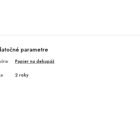
atočné parametre
gória
:
Papier na dekupáž
ka
:
2 roky