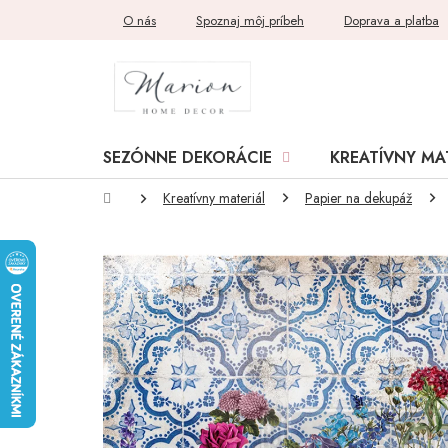
Prejsť
O nás
Spoznaj môj príbeh
Doprava a platba
na
obsah
SEZÓNNE DEKORÁCIE
KREATÍVNY MA
Domov
Kreatívny materiál
Papier na dekupáž