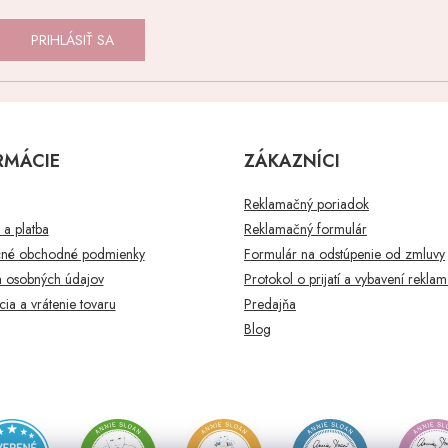
PRIHLÁSIŤ SA
RMÁCIE
ZÁKAZNÍCI
Reklamačný poriadok
a platba
Reklamačný formulár
né obchodné podmienky
Formulár na odstúpenie od zmluvy
 osobných údajov
Protokol o prijatí a vybavení rekla
ia a vrátenie tovaru
Predajňa
Blog