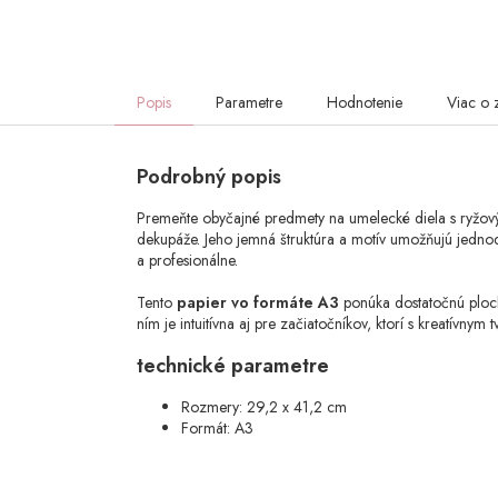
Popis
Parametre
Hodnotenie
Viac o 
Podrobný popis
Premeňte obyčajné predmety na umelecké diela s ryžový
dekupáže. Jeho jemná štruktúra a motív umožňujú jednod
a profesionálne.
Tento
papier vo formáte A3
ponúka dostatočnú ploch
ním je intuitívna aj pre začiatočníkov, ktorí s kreatívnym 
technické parametre
Rozmery: 29,2 x 41,2 cm
Formát: A3