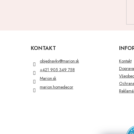
Z
á
p
KONTAKT
INFO
ä
t
objednavky
@
marion.sk
Kontakt
i
Doprava 
+421 905 349 758
e
Všeobec
Marion.sk
Ochrana
marion.homedecor
Reklamác