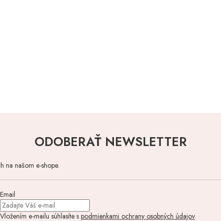
ODOBERAŤ NEWSLETTER
ch na našom e-shope.
Email
Vložením e-mailu súhlasíte s
podmienkami ochrany osobných údajov
.