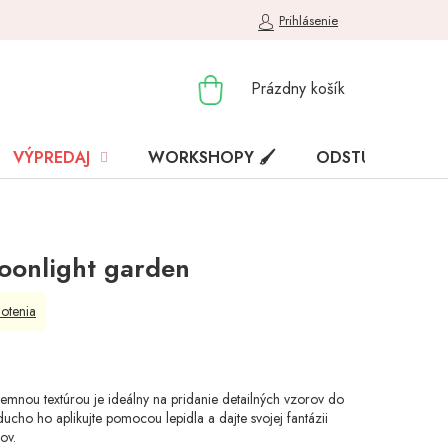
Prihlásenie
NÁKUPNÝ
Prázdny košík
KOŠÍK
VÝPREDAJ
WORKSHOPY 🖌️
ODSTÚPENIE OD
oonlight garden
otenia
emnou textúrou je ideálny na pridanie detailných vzorov do
ducho ho aplikujte pomocou lepidla a dajte svojej fantázii
ov.