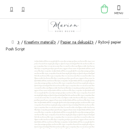
Prejsť
NÁKU
na
obsah
KOŠÍK
Domov
/
Kreatívny materiál
/
Papier na dekupáž
/
Ryžový papier
Posh Script