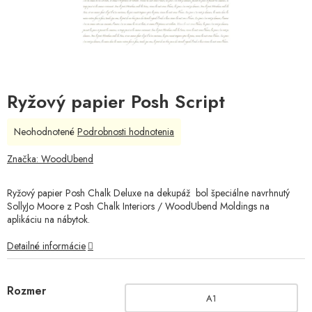
Ryžový papier Posh Script
Priemerné
Neohodnotené
Podrobnosti hodnotenia
hodnotenie
produktu
Značka:
WoodUbend
je
0,0
Ryžový papier Posh Chalk Deluxe na dekupáž bol špeciálne navrhnutý
z
SollyJo Moore z Posh Chalk Interiors / WoodUbend Moldings na
5
aplikáciu na nábytok.
hviezdičiek.
Detailné informácie
Rozmer
A1