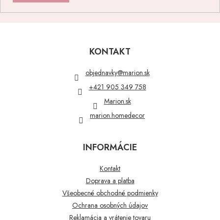
Z
á
p
KONTAKT
ä
t
objednavky
@
marion.sk
i
+421 905 349 758
e
Marion.sk
marion.homedecor
INFORMÁCIE
Kontakt
Doprava a platba
Všeobecné obchodné podmienky
Ochrana osobných údajov
Reklamácia a vrátenie tovaru