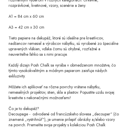
rozmanitým výberom v rôznych kategóriách: cirkevné,
rozprávkové, kvetinové, vzory, scenérie a ženy.
A1 = 84 cm x 60 cm
A3 = 42 cm x 30 cm
Tieto papiere na dekupáž, ktoré sú ideálne pre kreatívcov,
nadšencov remesiel a výrobcov nábytku, sú vyrobené zo špeciálne
upravených vlákien, vďaka čomu sú ohybné, rozťažné a
neuveriteľne ľahko sa s nimi pracuje.
Každý dizajn Posh Chalk sa vyrába v obmedzenom množstve, čo
týmto vysokokvalitným a módnym papierom zaisťuje nádych
exkluzivity.
Môžete ich aplikovať na rôzne povrchy vrátane nábytku,
remeselných projektov, stien, skla a plastov. Popustite uzdu svojej
kreativite s nekonečnými možnosťami!
Čo je to dekupáž?
Decoupage - odvodené od francúzskeho slovesa „decouper“ (čo
znamená „vystrihnúť“), je umenie prilepiť obrázky a/alebo vzory
na povrch. Premeňte svoje projekty s kolekciou Posh Chalk