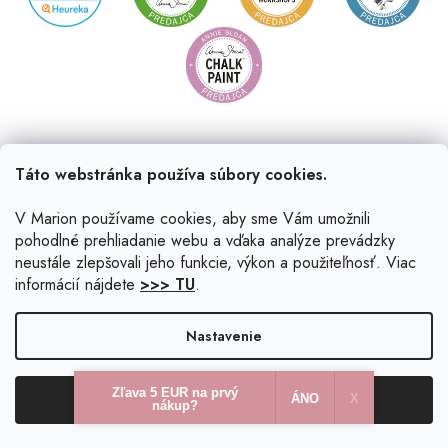
Táto webstránka používa súbory cookies.
V Marion používame cookies, aby sme Vám umožnili
pohodlné prehliadanie webu a vďaka analýze prevádzky
neustále zlepšovali jeho funkcie, výkon a použiteľnosť. Viac
informácií nájdete
>>> TU
.
Vytvoril Shoptet
|
Upravil Balkys
Nastavenie
Copyright 2026
Marion.sk
. Všetky práva vyhradené.
Upraviť
Zľava 5 EUR na prvý
Odmietnuť
Súhlasím
nastavenie cookies
ÁNO
X​
nákup?