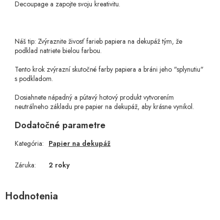
Decoupage a zapojte svoju kreativitu.
Náš tip: Zvýraznite živosť farieb papiera na dekupáž tým, že
podklad natriete bielou farbou.
Tento krok zvýrazní skutočné farby papiera a bráni jeho "splynutiu"
s podkladom.
Dosiahnete nápadný a pútavý hotový produkt vytvorením
neutrálneho základu pre papier na dekupáž, aby krásne vynikol.
Dodatočné parametre
Kategória
:
Papier na dekupáž
Záruka
:
2 roky