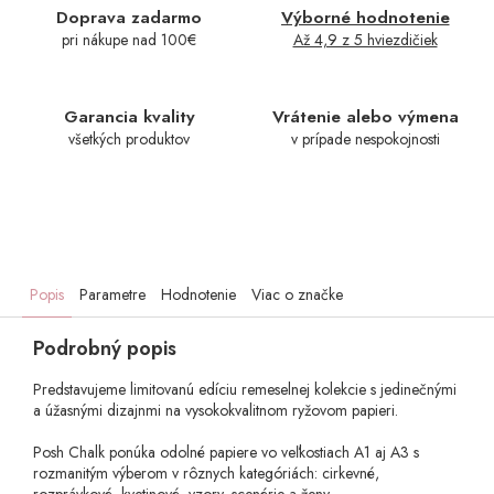
Doprava zadarmo
Výborné hodnotenie
pri nákupe nad 100€
Až 4,9 z 5 hviezdičiek
Garancia kvality
Vrátenie alebo výmena
všetkých produktov
v prípade nespokojnosti
Popis
Parametre
Hodnotenie
Viac o značke
Podrobný popis
Predstavujeme limitovanú edíciu remeselnej kolekcie s jedinečnými
a úžasnými dizajnmi na vysokokvalitnom ryžovom papieri.
Posh Chalk ponúka odolné papiere vo veľkostiach A1 aj A3 s
rozmanitým výberom v rôznych kategóriách: cirkevné,