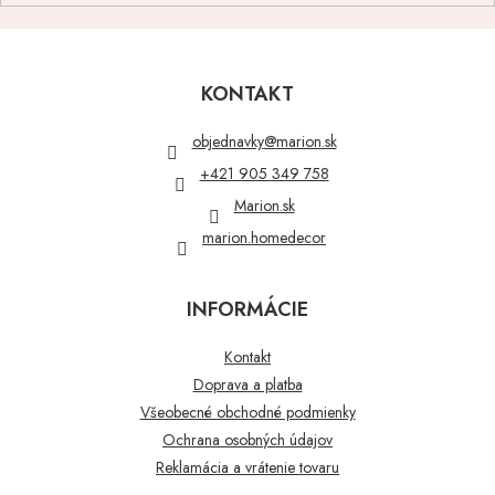
Z
á
p
KONTAKT
ä
t
objednavky
@
marion.sk
i
+421 905 349 758
e
Marion.sk
marion.homedecor
INFORMÁCIE
Kontakt
Doprava a platba
Všeobecné obchodné podmienky
Ochrana osobných údajov
Reklamácia a vrátenie tovaru