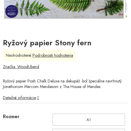
Ryžový papier Stony fern
Priemerné
Neohodnotené
Podrobnosti hodnotenia
hodnotenie
produktu
Značka:
WoodUbend
je
0,0
Ryžový papier Posh Chalk Deluxe na dekupáž bol špeciálne navrhnutý
z
Jonathonom Marcom Mendesom z
The House of Mendes.
5
hviezdičiek.
Detailné informácie
Rozmer
A1