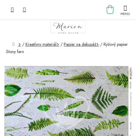
Prejsť
NÁKU
na
obsah
KOŠÍK
Domov
/
Kreatívny materiál
/
Papier na dekupáž
/
Ryžový papier
Stony fern