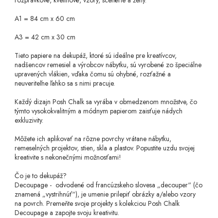
rozprávkové, kvetinové, vzory, scenérie a ženy.
A1 = 84 cm x 60 cm
A3 = 42 cm x 30 cm
Tieto papiere na dekupáž, ktoré sú ideálne pre kreatívcov,
nadšencov remesiel a výrobcov nábytku, sú vyrobené zo špeciálne
upravených vlákien, vďaka čomu sú ohybné, rozťažné a
neuveriteľne ľahko sa s nimi pracuje.
Každý dizajn Posh Chalk sa vyrába v obmedzenom množstve, čo
týmto vysokokvalitným a módnym papierom zaisťuje nádych
exkluzivity.
Môžete ich aplikovať na rôzne povrchy vrátane nábytku,
remeselných projektov, stien, skla a plastov. Popustite uzdu svojej
kreativite s nekonečnými možnosťami!
Čo je to dekupáž?
Decoupage - odvodené od francúzskeho slovesa „decouper“ (čo
znamená „vystrihnúť“), je umenie prilepiť obrázky a/alebo vzory
na povrch. Premeňte svoje projekty s kolekciou Posh Chalk
Decoupage a zapojte svoju kreativitu.