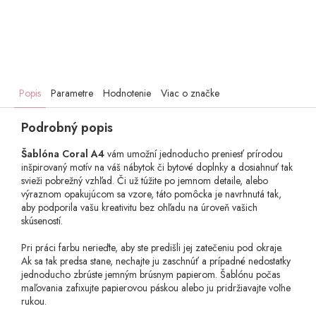
Popis
Parametre
Hodnotenie
Viac o značke
Podrobný popis
Šablóna Coral A4
vám umožní jednoducho preniesť prírodou
inšpirovaný motív na váš nábytok či bytové doplnky a dosiahnuť tak
svieži pobrežný vzhľad. Či už túžite po jemnom detaile, alebo
výraznom opakujúcom sa vzore, táto pomôcka je navrhnutá tak,
aby podporila vašu kreativitu bez ohľadu na úroveň vašich
skúseností.
Pri práci farbu nerieďte, aby ste predišli jej zatečeniu pod okraje.
Ak sa tak predsa stane, nechajte ju zaschnúť a prípadné nedostatky
jednoducho zbrúste jemným brúsnym papierom. Šablónu počas
maľovania zafixujte papierovou páskou alebo ju pridržiavajte voľne
rukou.