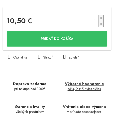
10,50 €
Jednotková
cena:
PRIDAŤ DO KOŠÍKA
Opýtať sa
Strážiť
Zdieľať
Doprava zadarmo
Výborné hodnotenie
pri nákupe nad 100€
Až 4,9 z 5 hviezdičiek
Garancia kvality
Vrátenie alebo výmena
všetkých produktov
v prípade nespokojnosti