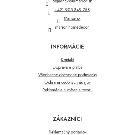
objednavky
@
marion.sk
i
+421 905 349 758
e
Marion.sk
marion.homedecor
INFORMÁCIE
Kontakt
Doprava a platba
Všeobecné obchodné podmienky
Ochrana osobných údajov
Reklamácia a vrátenie tovaru
ZÁKAZNÍCI
Reklamačný poriadok