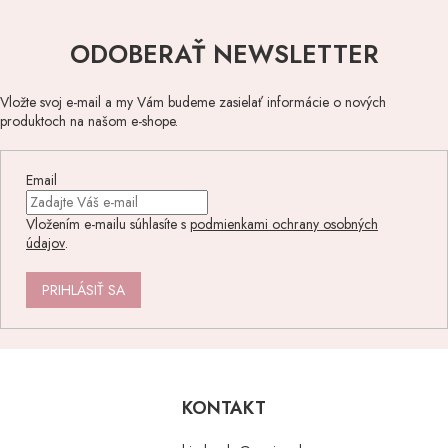
ODOBERAŤ NEWSLETTER
Vložte svoj e-mail a my Vám budeme zasielať informácie o nových
produktoch na našom e-shope.
Email
Vložením e-mailu súhlasíte s
podmienkami ochrany osobných
údajov
.
PRIHLÁSIŤ SA
Z
á
p
KONTAKT
ä
t