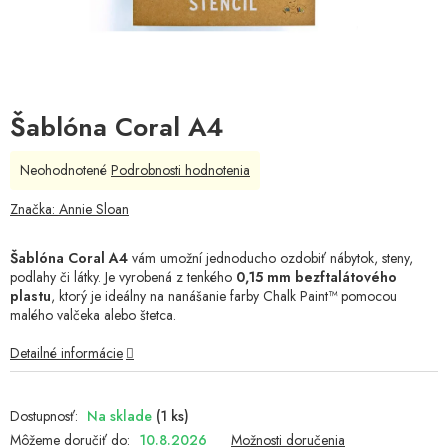
Šablóna Coral A4
Priemerné
Neohodnotené
Podrobnosti hodnotenia
hodnotenie
produktu
Značka:
Annie Sloan
je
0,0
Šablóna Coral A4
vám umožní jednoducho ozdobiť nábytok, steny,
z
podlahy či látky. Je vyrobená z tenkého
0,15 mm bezftalátového
5
plastu
, ktorý je ideálny na nanášanie farby Chalk Paint™ pomocou
hviezdičiek.
malého valčeka alebo štetca.
Detailné informácie
Na sklade
(1 ks)
Môžeme doručiť do:
10.8.2026
Možnosti doručenia