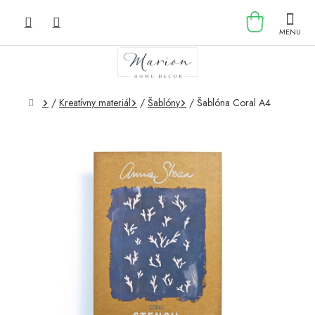
Prejsť
NÁKU
na
obsah
KOŠÍK
Domov
/
Kreatívny materiál
/
Šablóny
/
Šablóna Coral A4