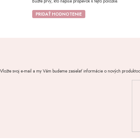
Buďte prvý, kto napíše príspevok k tejto položke.
PRIDAŤ HODNOTENIE
Vložte svoj e-mail a my Vám budeme zasielať informácie o nových produkto