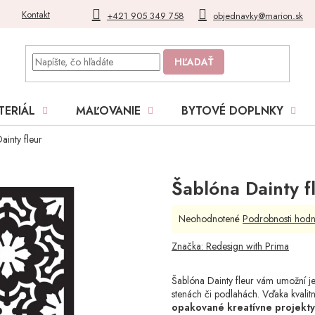
Kontakt
Blog
Moja objednávka
+421 905 349 758
objednavky@marion.sk
HĽADAŤ
TERIÁL
MAĽOVANIE
BYTOVÉ DOPLNKY
ainty fleur
Šablóna Dainty f
Priemerné
Neohodnotené
Podrobnosti hodn
hodnotenie
produktu
Značka:
Redesign with Prima
je
0,0
Šablóna Dainty fleur vám umožní j
z
stenách či podlahách. Vďaka kvali
5
opakované kreatívne projekty
hviezdičiek.