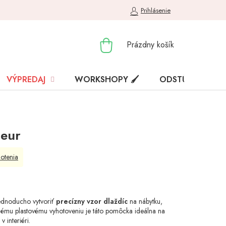
Prihlásenie
NÁKUPNÝ
Prázdny košík
KOŠÍK
VÝPREDAJ
WORKSHOPY 🖌️
ODSTÚPENIE OD
leur
otenia
ednoducho vytvoriť
precízny vzor dlaždíc
na nábytku,
tnému plastovému vyhotoveniu je táto pomôcka ideálna na
v interiéri.