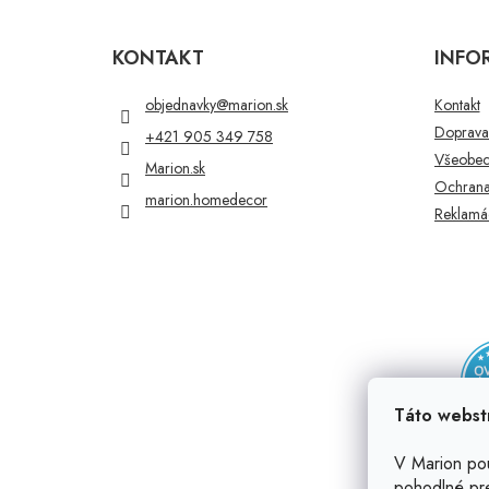
Z
á
p
KONTAKT
INFO
ä
t
objednavky
@
marion.sk
Kontakt
i
Doprava 
+421 905 349 758
e
Všeobec
Marion.sk
Ochrana
marion.homedecor
Reklamác
Táto webst
V Marion po
pohodlné pr