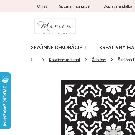
Prejsť
O nás
Spoznaj môj príbeh
Doprava a platba
na
obsah
SEZÓNNE DEKORÁCIE
KREATÍVNY MA
Domov
Kreatívny materiál
Šablóny
Šablóna D