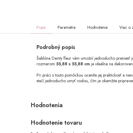
Popis
Parametre
Hodnotenie
Viac o 
Podrobný popis
Šablóna Dainty fleur vám umožní jednoducho preniesť jem
rozmerom
55,88 x 55,88 cm
je ideálna na dekorovani
Pri práci s touto pomôckou oceníte jej praktickosť a n
stačí jednoducho umyť vodou, čím je okamžite pripravená
Hodnotenie tovaru