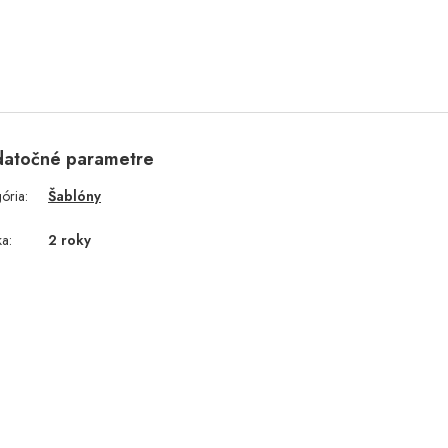
atočné parametre
gória
:
Šablóny
ka
:
2 roky