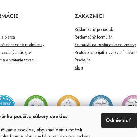
RMÁCIE
ZÁKAZNÍCI
Reklamačný poriadok
a platba
Reklamačný formulár
né obchodné podmienky
Formulár na odstúpenie od zmluvy
 osobných údajov
Protokol o prijatí a vybavení rekla
ia a vrátenie tovaru
Predajňa
Blog
ránka používa súbory cookies.
Odmietnuť
užívame cookies, aby sme Vám umožnili
ehliadanie webu a vďaka analýze prevádzky