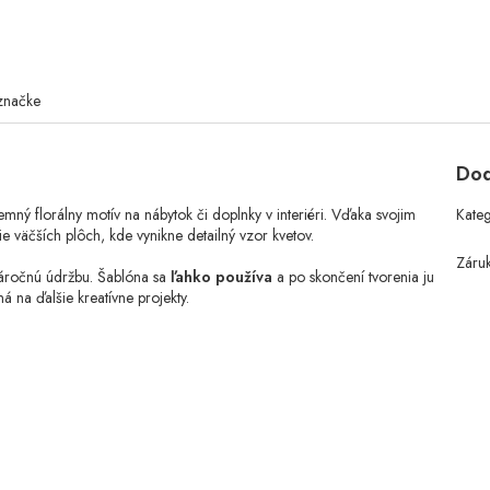
značke
Dod
ný florálny motív na nábytok či doplnky v interiéri. Vďaka svojim
Kate
e väčších plôch, kde vynikne detailný vzor kvetov.
Záru
enáročnú údržbu. Šablóna sa
ľahko používa
a po skončení tvorenia ju
 na ďalšie kreatívne projekty.