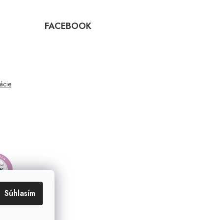
FACEBOOK
mácie
Súhlasím